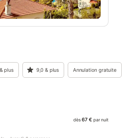
 ski alpin
avec 2 lits 90 (oreillers, couettes,
reix et
couvertures) et dressing - une salle de
ateurs de
bains avec douche à l'italienne, WC, lave-
es,
linge et sèche-serviettes
iveaux.
ouvrir
 que les
 locaux,
ants. De
les
ssif du
& plus
9,0
& plus
Annulation gratuite
es.
inimum 2
its,
 200€ 2
s,
67 €
dès
par nuit