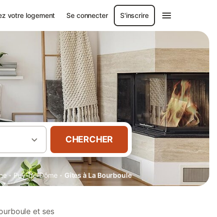
ez votre logement
Se connecter
S'inscrire
CHERCHER
·
·
ne
Puy-de-Dôme
Gîtes à La Bourboule
ourboule et ses