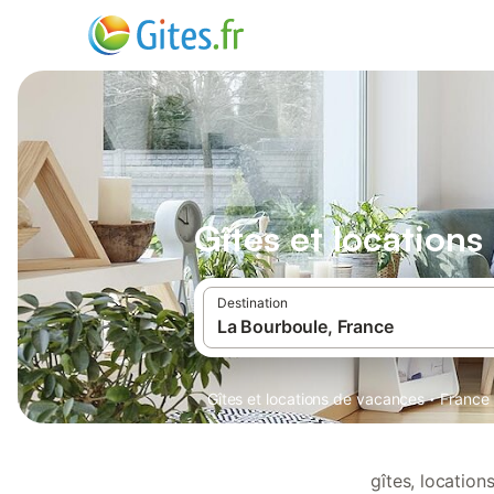
Gîtes et location
Destination
·
Gîtes et locations de vacances
France
gîtes, locatio