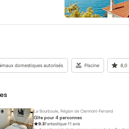
nd, Parc Fenestre de La
amateurs de glisse, ski de fond et
e, … Cures 3 semaines : remise
au Mont Dore, Super-Besse, Chast
 prix initial en mars, avril, mai,
chiens de traîneaux. Pour les am
tembre, octobre et remise 5 %
randonnées à pieds et en raquett
let et aout . Animaux non
nombreux sentiers balisés tous n
s. Appartement non-fumeur.
Vos visites vous amèneront à déc
ménage : 80€. Chauffage et
également les produits régionaux
té selon consommation A noter
gourmands ne manqueront pas
opriétaire, praticienne certifiée en
d'apprécier chez les producteurs
 bien-être, offre aux dames un
sur les marchés, dans les restaur
e moment de détente et de
nombreuses animations pendant 
, sur demande. Massages du dos,
imaux domestiques autorisés
vacances scolaires sur tout le ma
Piscine
8,0
 ou du visage au tarif de 25€
Sancy. Accueil par les propriétair
 durée de 40 minutes, ou un
Attention pour les week-ends , m
complet (dos, jambes, pieds,
nuits De mai à octobre : 150€ 2 nu
âne) au tarif de 45 € pour une
200€ 3 nuits De Octobre à avril ;
es
nuits, 250€ 3 nuits Location drap
La Bourboule, Région de Clermont-Ferrand
Gîte pour 4 personnes
9.3
Fantastique
⋅
11 avis