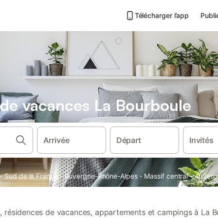
Télécharger l’app
Publi
s de vacances La Bourboule
Arrivée
Départ
Invités
·
·
·
·
Sud de la France
Auvergne-Rhône-Alpes
Massif central
Auverg
ns, résidences de vacances, appartements et campings à La B