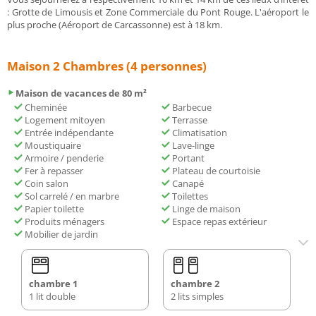
: Grotte de Limousis et Zone Commerciale du Pont Rouge. L'aéroport le
plus proche (Aéroport de Carcassonne) est à 18 km.
Maison 2 Chambres (4 personnes)
Maison de vacances de 80 m²
Cheminée
Barbecue
Logement mitoyen
Terrasse
Entrée indépendante
Climatisation
Moustiquaire
Lave-linge
Armoire / penderie
Portant
Fer à repasser
Plateau de courtoisie
Coin salon
Canapé
Sol carrelé / en marbre
Toilettes
Papier toilette
Linge de maison
Produits ménagers
Espace repas extérieur
Mobilier de jardin
chambre 1
chambre 2
1 lit double
2 lits simples