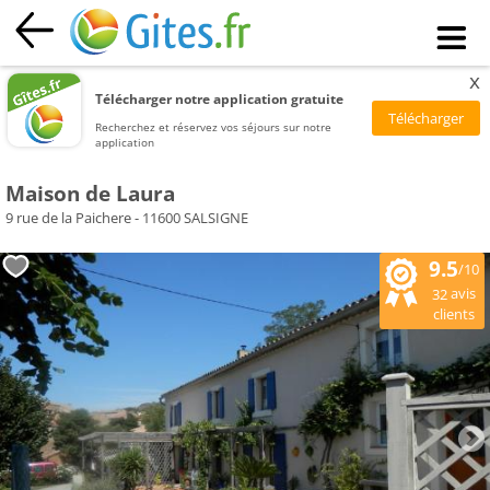
x
Télécharger notre application gratuite
Recherchez et réservez vos séjours sur notre
application
Maison de Laura
9 rue de la Paichere - 11600 SALSIGNE
9.5
/10
avis
32
clients