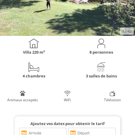
1
/ 42
Villa
220 m²
8 personnes
4 chambres
3 salles de bains
Animaux acceptés
WiFi
Télévision
Ajoutez vos dates pour obtenir le tarif