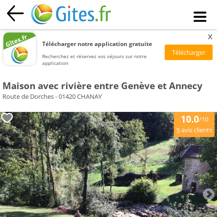
x
Télécharger notre application gratuite
Recherchez et réservez vos séjours sur notre
application
Maison avec rivière entre Genève et Annecy
Route de Dorches - 01420 CHANAY
10.0
/10
avis clients
5