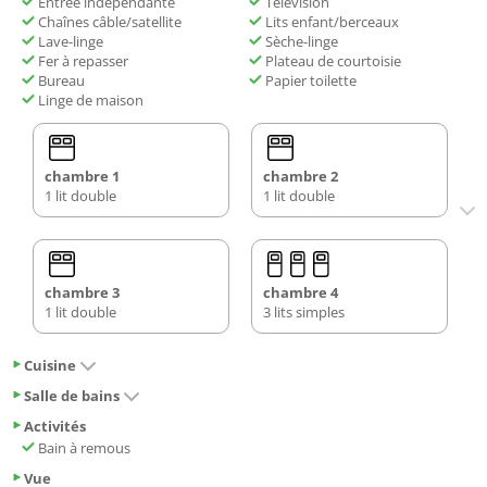
Entrée indépendante
Télévision
Chaînes câble/satellite
Lits enfant/berceaux
Lave-linge
Sèche-linge
Fer à repasser
Plateau de courtoisie
Bureau
Papier toilette
Linge de maison
chambre 1
chambre 2
1 lit double
1 lit double
chambre 3
chambre 4
1 lit double
3 lits simples
Cuisine
Salle de bains
Activités
Bain à remous
Vue