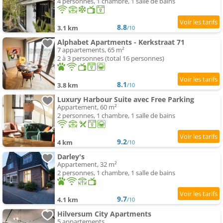
4 personnes, 1 chambre, 1 salle de bains
8.8
3.1 km
/10
Alphabet Apartments - Kerkstraat 71
7 appartements, 65 m²
2 à 3 personnes (total 16 personnes)
8.1
3.8 km
/10
Luxury Harbour Suite avec Free Parking
Appartement, 60 m²
2 personnes, 1 chambre, 1 salle de bains
9.2
4 km
/10
Darley's
Appartement, 32 m²
2 personnes, 1 chambre, 1 salle de bains
9.7
4.1 km
/10
Hilversum City Apartments
5 appartements