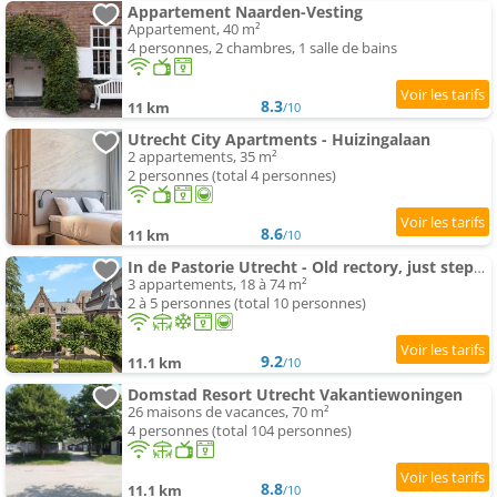
Appartement Naarden-Vesting
Appartement, 40 m²
4 personnes, 2 chambres, 1 salle de bains
8.3
11 km
/10
Utrecht City Apartments - Huizingalaan
2 appartements, 35 m²
2 personnes (total 4 personnes)
8.6
11 km
/10
In de Pastorie Utrecht - Old rectory, just steps away de the city center
3 appartements, 18 à 74 m²
2 à 5 personnes (total 10 personnes)
9.2
11.1 km
/10
Domstad Resort Utrecht Vakantiewoningen
26 maisons de vacances, 70 m²
4 personnes (total 104 personnes)
8.8
11.1 km
/10