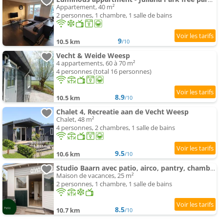
Appartement, 40 m²
2 personnes, 1 chambre, 1 salle de bains
9
10.5 km
/10
Vecht & Weide Weesp
4 appartements, 60 à 70 m²
4 personnes (total 16 personnes)
8.9
10.5 km
/10
Chalet 4, Recreatie aan de Vecht Weesp
Chalet, 48 m²
4 personnes, 2 chambres, 1 salle de bains
9.5
10.6 km
/10
Studio Baarn avec patio, airco, pantry, chambre , bathroom, privacy - Amsterdam, Utrecht
Maison de vacances, 25 m²
2 personnes, 1 chambre, 1 salle de bains
8.5
10.7 km
/10