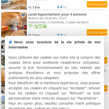
9.4
11.7 km
/10
canal Appartement pour 4 persons
Maison de vacances, 72 m²
4 personnes, 2 chambres, 2 salles de bains
9.3
11.7 km
/10
Nous nous soucions de la vie privée de nos
Paardenstal, Privateavec wifi et free parking pour 1 car
2 appartements, 60 m²
internautes
4 personnes (total 8 personnes)
Nous utilisons des cookies sur notre site (y compris des
cookies tiers) pour améliorer l'expérience utilisateur,
8.4
11.7 km
/10
assurer le bon fonctionnement du site, réaliser des
Luxurious rénové Appartement City center avec view on the old canal
analyses d'audience et vous proposer des offres
Maison de vacances, 74 m²
publicitaires les plus adaptées.
2 personnes, 1 chambre, 1 salle de bains
Pour bénéficier de la meilleure expérience, vous pouvez
accepter ces cookies en cliquant sur "Accepter", refuser
9.2
11.7 km
/10
tous les cookies en cliquant sur "Refuser" ou bien
personnaliser votre choix en cliquant sur "Paramétrer".
Logement De Kleine Gans
2 appartements, 60 et 110 m²
Pour en savoir plus, veuillez consulter notre politique
3 et 5 personnes (total 8 personnes)
de gestion des cookies en cliquant
ici