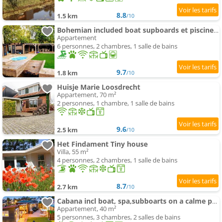
8.8
1.5 km
/10
Bohemian included boat supboards et piscine 5 minutes by boat de parking to the bohemien
Appartement
6 personnes, 2 chambres, 1 salle de bains
9.7
1.8 km
/10
Huisje Marie Loosdrecht
Appartement, 70 m²
2 personnes, 1 chambre, 1 salle de bains
9.6
2.5 km
/10
Het Findament Tiny house
Villa, 55 m²
4 personnes, 2 chambres, 1 salle de bains
8.7
2.7 km
/10
Cabana incl boat, spa,subboarts on a calme park avec private parking
Appartement, 40 m²
5 personnes, 3 chambres, 2 salles de bains