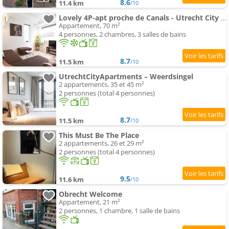
8.6
11.4 km
/10
Lovely 4P-apt proche de Canals - Utrecht City Centre
Appartement, 70 m²
4 personnes, 2 chambres, 3 salles de bains
8.7
11.5 km
/10
UtrechtCityApartments – Weerdsingel
2 appartements, 35 et 45 m²
2 personnes (total 4 personnes)
8.7
11.5 km
/10
This Must Be The Place
2 appartements, 26 et 29 m²
2 personnes (total 4 personnes)
9.5
11.6 km
/10
Obrecht Welcome
Appartement, 21 m²
2 personnes, 1 chambre, 1 salle de bains