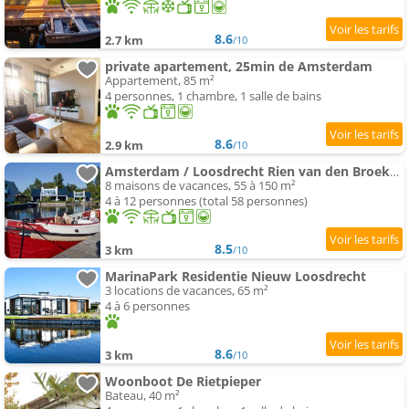
8.6
2.7 km
/10
private apartement, 25min de Amsterdam
Appartement, 85 m²
4 personnes, 1 chambre, 1 salle de bains
8.6
2.9 km
/10
Amsterdam / Loosdrecht Rien van den Broeke Village
8 maisons de vacances, 55 à 150 m²
4 à 12 personnes (total 58 personnes)
8.5
3 km
/10
MarinaPark Residentie Nieuw Loosdrecht
3 locations de vacances, 65 m²
4 à 6 personnes
8.6
3 km
/10
Woonboot De Rietpieper
Bateau, 40 m²