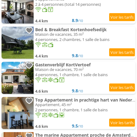
2 à 4 personnes (total 14 personnes)
8.9
4.4 km
/10
Bed & Breakfast Kortenhoefsedijk
Maison de vacances, 35 m²
4 personnes, 2 chambres, 1 salle de bains
9.8
4.4 km
/10
Gastenverblijf KortVertoef
Maison de vacances, 70 m²
4 personnes, 1 chambre, 1 salle de bains
9.8
4.6 km
/10
Top Appartement in prachtige hart van Nederland Kortenhoef
Appartement, 45 m²
2 personnes, 1 chambre, 1 salle de bains
9.5
4.6 km
/10
The marine Appartement proche de Amsterdam by Weltevreden Experience