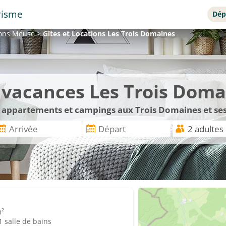
risme
Dép
ions
Meuse
>
Gîtes et Locations
Les Trois Domaines
e vacances Les Trois Dom
s, appartements et campings aux Trois Domaines et se
m²
 salle de bains