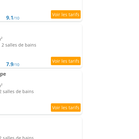
9.1
/10
m²
2 salles de bains
7.9
/10
ape
m²
 salles de bains
 salles de bains