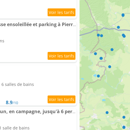
Gîte rénové avec terrasse ensoleillée et parking à Pierrefitte-sur-Aire - FR-1-585-136
ins
6 salles de bains
8.9
/10
Maison proche de Verdun, en campagne, jusqu'à 6 personnes
 salle de bains