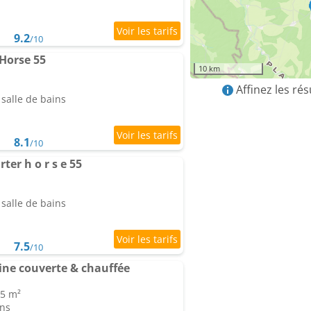
9.2
/10
Horse 55
10 km
Affinez les ré
salle de bains
8.1
/10
er h o r s e 55
salle de bains
7.5
/10
ine couverte & chauffée
55 m²
ins