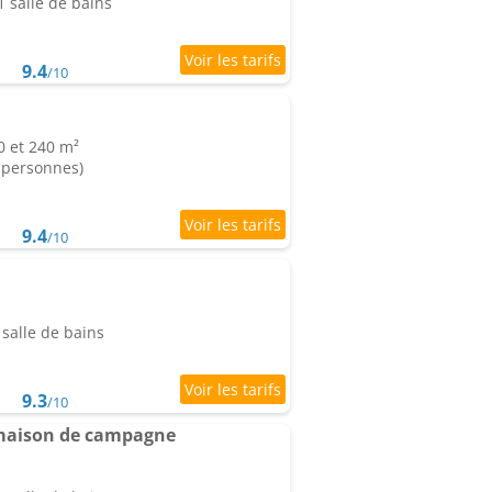
 salle de bains
9.4
/10
0 et 240 m²
0 personnes)
9.4
/10
salle de bains
9.3
/10
e maison de campagne