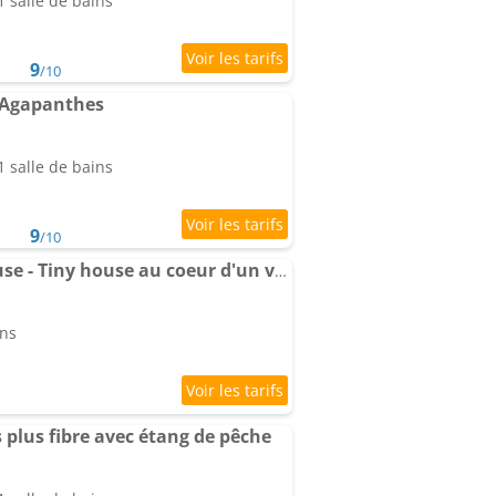
 salle de bains
9
/10
 Agapanthes
 salle de bains
9
/10
Vallée - Parcel Tiny House - Tiny house au coeur d'un verger proche Paris et Verdun MAE-1263
ins
es plus fibre avec étang de pêche