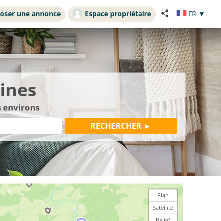
oser une annonce
Espace propriétaire
FR
▼
aines
s environs
Plan
Satellite
Relief