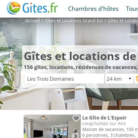
Chambres d'hôtes
Tou
Accueil
>
Gîtes et Locations
Grand Est
>
Gîtes et Locat
Gîtes et locations d
156
gîtes, locations, résidences de vacance
Le Gîte de L'Espoir
Longchamps sur Aire
Maison de vacances, 105 
6 personnes, 3 chambres, 1