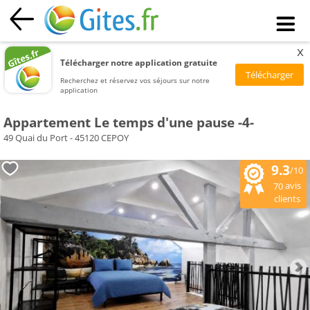
x
Télécharger notre application gratuite
Recherchez et réservez vos séjours sur notre
application
Appartement Le temps d'une pause -4-
49 Quai du Port - 45120 CEPOY
9.3
/10
avis
70
clients