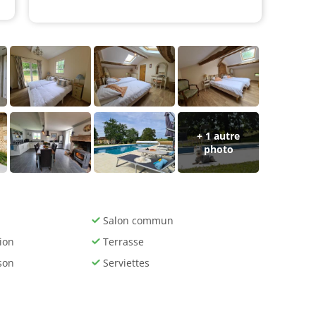
+ 1 autre
photo
Salon commun
ion
Terrasse
son
Serviettes