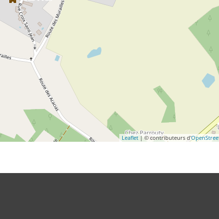
Leaflet
| © contributeurs d'
OpenStre