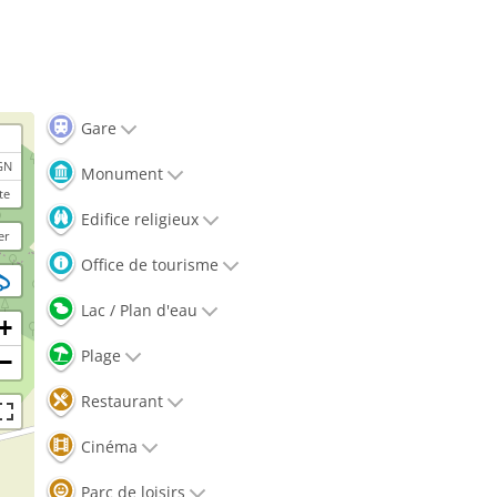
Gare
GN
Monument
te
Edifice religieux
er
Office de tourisme
Lac / Plan d'eau
+
Plage
−
Restaurant
Cinéma
Parc de loisirs