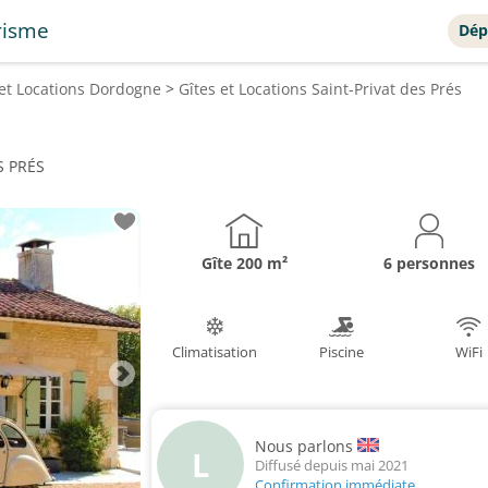
risme
Dép
 et Locations
Dordogne
>
Gîtes et Locations
Saint-Privat des Prés
ES PRÉS
Gîte
200 m²
6 personnes
Climatisation
Piscine
WiFi
Nous parlons
L
Diffusé depuis mai 2021
Confirmation immédiate