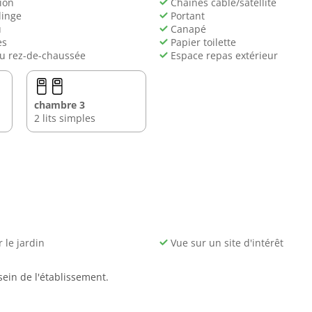
ion
Chaînes câble/satellite
linge
Portant
u
Canapé
es
Papier toilette
u rez-de-chaussée
Espace repas extérieur
chambre 3
2 lits simples
 le jardin
Vue sur un site d'intérêt
in de l'établissement.