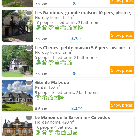
8
7.9 km
/10
Les Bambous, grande maison 10 pers, piscine, tennis
Holiday home, 152 m²
10 people, 4 bedrooms, 3 bathrooms
8.7
7.9 km
/10
Les Chenes, petite maison 5-6 pers, piscine, tennis
Holiday home, 53 m²
5 people, 1 bedroom, 2 bathrooms
9
7.9 km
/10
Gîte de Malvoue
Rental, 150 m²
9 people, 3 bedrooms, 2 bathrooms
8.3
8.6 km
/10
Le Manoir de la Baronnie - Calvados
Holiday home, 420 m²
16 people, 4 bathrooms