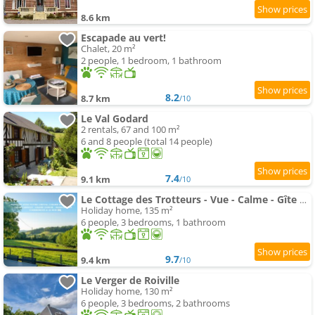
8.6 km
Escapade au vert!
Chalet, 20 m²
2 people, 1 bedroom, 1 bathroom
8.2
8.7 km
/10
Le Val Godard
2 rentals, 67 and 100 m²
6 and 8 people (total 14 people)
7.4
9.1 km
/10
Le Cottage des Trotteurs - Vue - Calme - Gîte équestre
Holiday home, 135 m²
6 people, 3 bedrooms, 1 bathroom
9.7
9.4 km
/10
Le Verger de Roiville
Holiday home, 130 m²
6 people, 3 bedrooms, 2 bathrooms