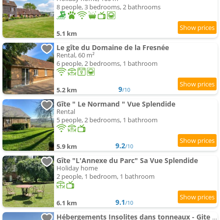
8 people, 3 bedrooms, 2 bathrooms
5.1 km
Le gîte du Domaine de la Fresnée
Rental, 60 m²
6 people, 2 bedrooms, 1 bathroom
9
5.2 km
/10
Gîte " Le Normand " Vue Splendide
Rental
5 people, 2 bedrooms, 1 bathroom
9.2
5.9 km
/10
Gîte "L'Annexe du Parc" Sa Vue Splendide
Holiday home
2 people, 1 bedroom, 1 bathroom
9.1
6.1 km
/10
Hébergements Insolites dans tonneaux - Gite Le Coup de Foudre