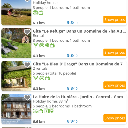
Holiday house
3 people, 1 bedroom, 1 bathroom
9.3
6.3 km
/10
Gîte "Le Refuge" Dans un Domaine de 7ha Au Calme
Rental
3 people, 1 bedroom, 1 bathroom
9.3
6.3 km
/10
Gîte "Le Bleu D'Orage" Dans un Domaine de 7ha Au Calme
2 rentals
5 people (total 10 people)
8.8
6.3 km
/10
La Halte de la Hunière - Jardin - Central - Garage
Holiday home, 88 m²
5 people, 2 bedrooms, 1 bathroom
8.9
6.6 km
/10