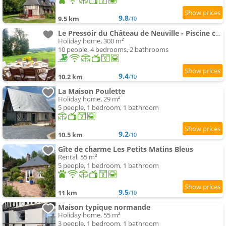
9.8
9.5 km
/10
Le Pressoir du Château de Neuville - Piscine chauffée - Jeux - Forêt
Holiday home, 300 m²
10 people, 4 bedrooms, 2 bathrooms
9.4
10.2 km
/10
La Maison Poulette
Holiday home, 29 m²
5 people, 1 bedroom, 1 bathroom
9.2
10.5 km
/10
Gîte de charme Les Petits Matins Bleus
Rental, 55 m²
5 people, 1 bedroom, 1 bathroom
9.5
11 km
/10
Maison typique normande
Holiday home, 55 m²
3 people, 1 bedroom, 1 bathroom