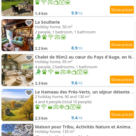
9.9
1.4 km
/10
La Soulterie
Holiday home, 50 m²
2 people, 1 bedroom, 1 bathroom
8.9
2.2 km
/10
Chalet de 95m2 au cœur du Pays d'Auge, en Normandie avec Piscine et spa
Holiday home, 95 m²
4 people, 2 bedrooms, 1 bathroom
9.6
2.3 km
/10
Le Hameau des Prés-Verts, un séjour détente et bien être pour les amoureux de la nature au cœur du P
2 holiday home, 90 and 130 m²
4 and 6 people (total 10 people)
9.4
2.3 km
/10
Maison pour Tribu, Activités Nature et Animaux Acceptés - FR-1-497-250
Holiday home, 135 m²