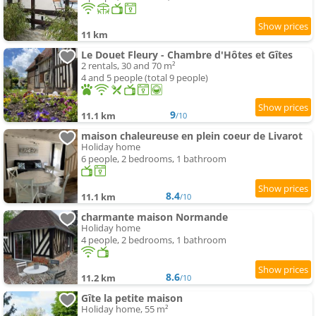
11 km
Le Douet Fleury - Chambre d'Hôtes et Gîtes
2 rentals, 30 and 70 m²
4 and 5 people (total 9 people)
9
11.1 km
/10
maison chaleureuse en plein coeur de Livarot
Holiday home
6 people, 2 bedrooms, 1 bathroom
8.4
11.1 km
/10
charmante maison Normande
Holiday home
4 people, 2 bedrooms, 1 bathroom
8.6
11.2 km
/10
Gîte la petite maison
Holiday home, 55 m²