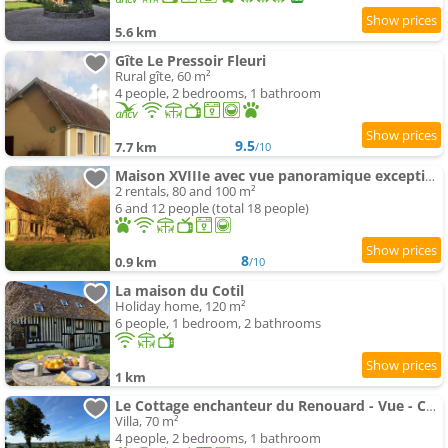
5.6 km
Gîte Le Pressoir Fleuri
Rural gîte, 60 m²
4 people, 2 bedrooms, 1 bathroom
9.5
7.7 km
/10
Maison XVIIIe avec vue panoramique exceptionnelle - 12 pers au coeur du Pays d'Auge
2 rentals, 80 and 100 m²
6 and 12 people (total 18 people)
8
0.9 km
/10
La maison du Cotil
Holiday home, 120 m²
6 people, 1 bedroom, 2 bathrooms
1 km
Le Cottage enchanteur du Renouard - Vue - Calme - Idéal en amoureux
Villa, 70 m²
4 people, 2 bedrooms, 1 bathroom