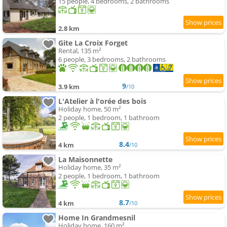
15 people, 4 bedrooms, 2 bathrooms
2.8 km
Gite La Croix Forget
Rental, 135 m²
6 people, 3 bedrooms, 2 bathrooms
9
3.9 km
/10
L'Atelier à l'orée des bois
Holiday home, 50 m²
2 people, 1 bedroom, 1 bathroom
8.4
4 km
/10
La Maisonnette
Holiday home, 35 m²
2 people, 1 bedroom, 1 bathroom
8.7
4 km
/10
Home In Grandmesnil
Holiday home, 160 m²