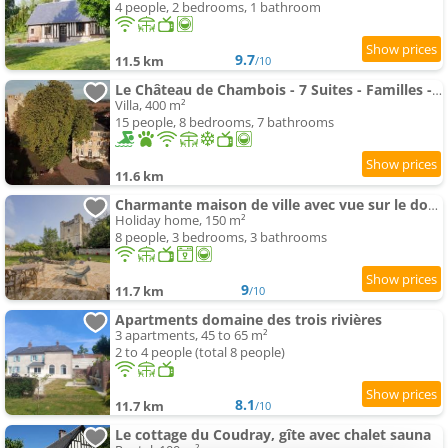
4 people, 2 bedrooms, 1 bathroom
9.7
11.5 km
/10
Le Château de Chambois - 7 Suites - Familles - Piscine
Villa, 400 m²
15 people, 8 bedrooms, 7 bathrooms
11.6 km
Charmante maison de ville avec vue sur le donjon avec wifi et jardin
Holiday home, 150 m²
8 people, 3 bedrooms, 3 bathrooms
9
11.7 km
/10
Apartments domaine des trois rivières
3 apartments, 45 to 65 m²
2 to 4 people (total 8 people)
8.1
11.7 km
/10
Le cottage du Coudray, gîte avec chalet sauna