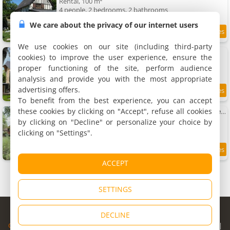
Rental, 100 m²
4 people, 2 bedrooms, 2 bathrooms
We care about the privacy of our internet users
10
11.7 km
/10
We use cookies on our site (including third-party
Gîtes et Spa en Normandie
cookies) to improve the user experience, ensure the
5 villas, 22 to 75 m²
proper functioning of the site, perform audience
2 to 6 people (total 18 people)
analysis and provide you with the most appropriate
advertising offers.
9.2
11.9 km
/10
To benefit from the best experience, you can accept
these cookies by clicking on "Accept", refuse all cookies
Pépiite Bocage Normand - Lodge Cozy Nature & Spa
Chalet, 15 m²
by clicking on "Decline" or personalize your choice by
2 people, 1 bedroom, 1 bathroom
clicking on "Settings".
10
11.9 km
/10
ACCEPT
SETTINGS
© Copyright 1998 - 2026
DECLINE
Cybevasion
|
Legal Notice
|
Privacy Policy
|
CGU
|
Legal Information
|