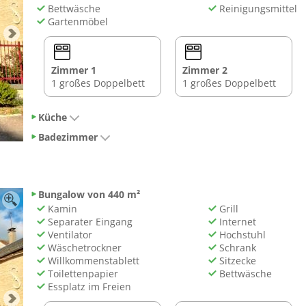
Bettwäsche
Reinigungsmittel
Gartenmöbel
Zimmer 1
Zimmer 2
1 großes Doppelbett
1 großes Doppelbett
Küche
Badezimmer
Bungalow von 440 m²
Kamin
Grill
Separater Eingang
Internet
Ventilator
Hochstuhl
Wäschetrockner
Schrank
Willkommenstablett
Sitzecke
Toilettenpapier
Bettwäsche
Essplatz im Freien