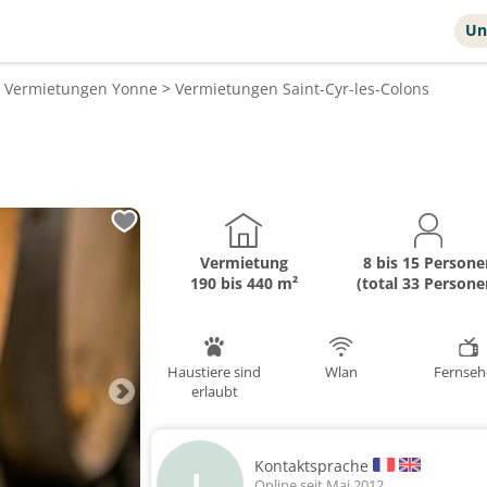
Un
>
Vermietungen
Yonne
>
Vermietungen
Saint-Cyr-les-Colons
Vermietung
8 bis 15 Persone
190 bis 440 m²
(total 33 Persone
Haustiere sind
Wlan
Fernse
erlaubt
Kontaktsprache
L
Online seit Mai 2012