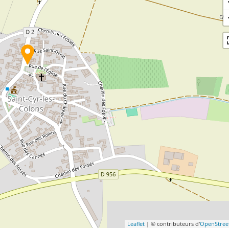
Leaflet
| © contributeurs d'
OpenStre