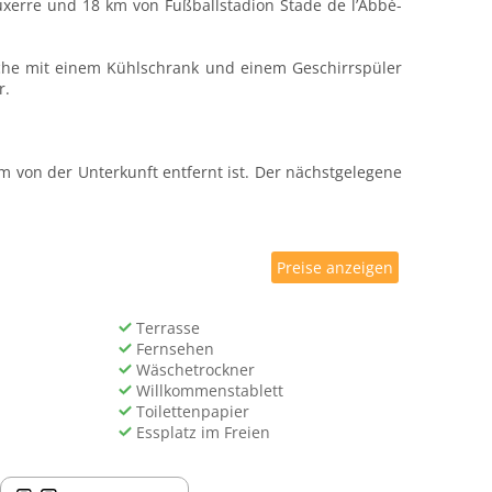
Auxerre und 18 km von Fußballstadion Stade de l’Abbé-
 Küche mit einem Kühlschrank und einem Geschirrspüler
r.
km von der Unterkunft entfernt ist. Der nächstgelegene
Preise anzeigen
Terrasse
Fernsehen
Wäschetrockner
Willkommenstablett
Toilettenpapier
Essplatz im Freien