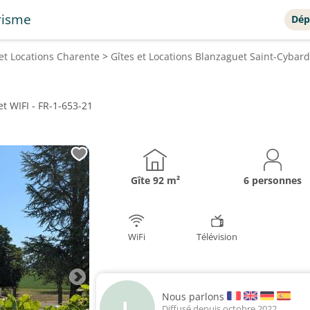
risme
Dép
 et Locations
Charente
>
Gîtes et Locations
Blanzaguet Saint-Cybard
et WIFI - FR-1-653-21
Gîte
92 m²
6 personnes
WiFi
Télévision
Nous parlons
L
Diffusé depuis octobre 2022