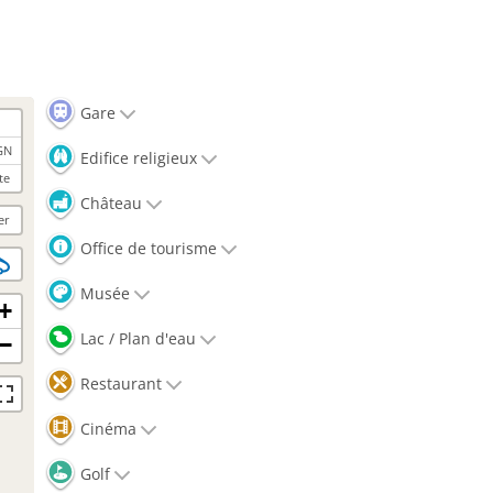
Gare
GN
Edifice religieux
te
Château
er
Office de tourisme
Musée
+
Lac / Plan d'eau
−
Restaurant
Cinéma
Golf