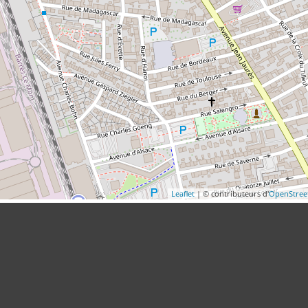
Leaflet
| © contributeurs d'
OpenStre