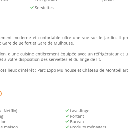
Serviettes
ement moderne et confortable offre une vue sur le jardin. Il pr
: Gare de Belfort et Gare de Mulhouse.
n, d'une cuisine entièrement équipée avec un réfrigérateur et un
 votre disposition des serviettes et du linge de lit.
es lieux d’intérêt : Parc Expo Mulhouse et Château de Montbéliard
)
. Netflix)
Lave-linge
ng
Portant
alon
Bureau
de maison
Produits ménagers