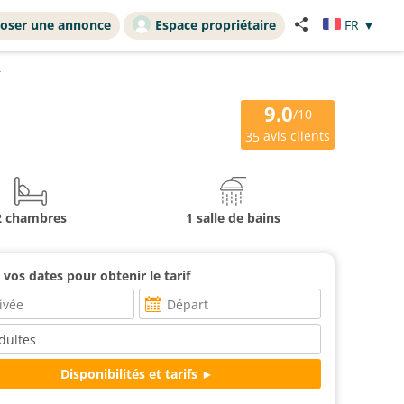
oser une annonce
Espace propriétaire
FR
▼
t
9.0
/10
avis clients
35
2 chambres
1 salle de bains
 vos dates pour obtenir le tarif