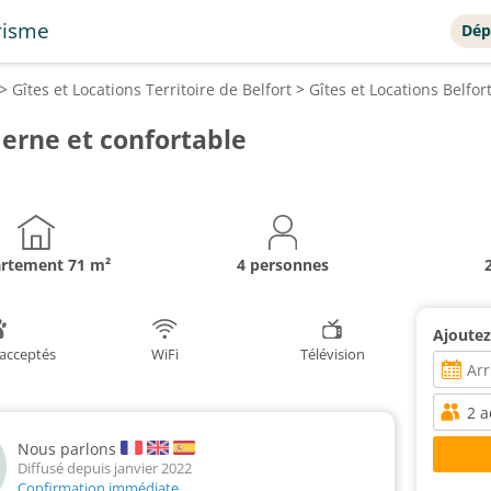
risme
Dép
>
Gîtes et Locations
Territoire de Belfort
>
Gîtes et Locations
Belfor
erne et confortable
artement
71 m²
4 personnes
Ajoutez
acceptés
WiFi
Télévision
Nous parlons
Diffusé depuis janvier 2022
Confirmation immédiate