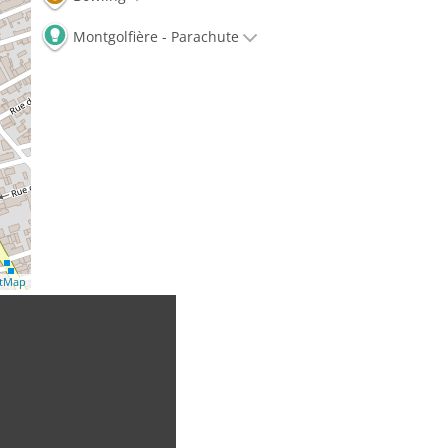
Montgolfière - Parachute
etMap