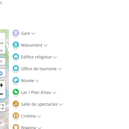
r.
Gare
GN
Monument
te
Edifice religieux
er
Office de tourisme
Musée
+
Lac / Plan d'eau
−
Salle de spectacles
Cinéma
Bowling