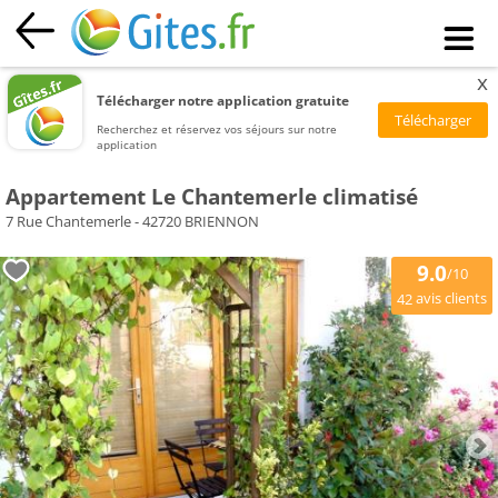
x
Télécharger notre application gratuite
Recherchez et réservez vos séjours sur notre
application
Appartement Le Chantemerle climatisé
7 Rue Chantemerle - 42720 BRIENNON
9.0
/10
avis clients
42