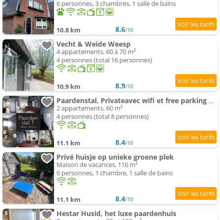
6 personnes, 3 chambres, 1 salle de bains
8.6
10.8 km
/10
Vecht & Weide Weesp
4 appartements, 60 à 70 m²
4 personnes (total 16 personnes)
8.9
10.9 km
/10
Paardenstal, Privateavec wifi et free parking pour 1 car
2 appartements, 60 m²
4 personnes (total 8 personnes)
8.4
11.1 km
/10
Privé huisje op unieke groene plek
Maison de vacances, 116 m²
6 personnes, 1 chambre, 1 salle de bains
8.4
11.1 km
/10
Hestar Husid, het luxe paardenhuis