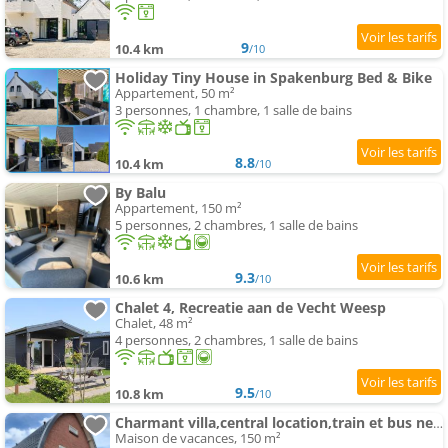
9
10.4 km
/10
Holiday Tiny House in Spakenburg Bed & Bike
Appartement, 50 m²
3 personnes, 1 chambre, 1 salle de bains
8.8
10.4 km
/10
By Balu
Appartement, 150 m²
5 personnes, 2 chambres, 1 salle de bains
9.3
10.6 km
/10
Chalet 4, Recreatie aan de Vecht Weesp
Chalet, 48 m²
4 personnes, 2 chambres, 1 salle de bains
9.5
10.8 km
/10
Charmant villa,central location,train et bus nearby
Maison de vacances, 150 m²