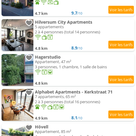
9.7
4.7 km
/10
Hilversum City Apartments
5 appartements
2 à 4 personnes (total 14 personnes)
8.9
4.8 km
/10
Hagerstudio
Appartement, 47 m²
3 personnes, 1 chambre, 1 salle de bains
4.8 km
Alphabet Apartments - Kerkstraat 71
7 appartements, 65 m²
2 à 3 personnes (total 16 personnes)
8.1
4.9 km
/10
Hövell
Appartement, 85 m²