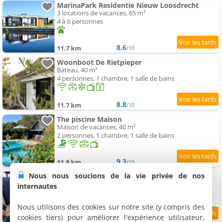
MarinaPark Residentie Nieuw Loosdrecht
3 locations de vacances, 65 m²
4 à 6 personnes
8.6
11.7 km
/10
Woonboot De Rietpieper
Bateau, 40 m²
4 personnes, 1 chambre, 1 salle de bains
8.8
11.7 km
/10
The piscine Maison
Maison de vacances, 40 m²
2 personnes, 1 chambre, 1 salle de bains
9.3
11.8 km
/10
Nous nous soucions de la vie privée de nos
Inntermezzo
Appartement, 30 m²
internautes
4 personnes, 1 chambre, 1 salle de bains
Nous utilisons des cookies sur notre site (y compris des
cookies tiers) pour améliorer l'expérience utilisateur,
7.3
12 km
/10