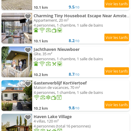
9.5
10.1 km
/10
Charming Tiny Houseboat Escape Near Amsterdam by Weltevreden Experience
Appartement, 20 m²
4 personnes, 1 chambre, 1 salle de bains
8.2
10.1 km
/10
Jachthaven Nieuwboer
Gîte, 35 m²
6 personnes, 1 chambre, 1 salle de bains
8.7
10.2 km
/10
Gastenverblijf KortVertoef
Maison de vacances, 70 m²
4 personnes, 1 chambre, 1 salle de bains
9.8
10.2 km
/10
Haven Lake Village
4 villas, 120 m²
4 personnes (total 16 personnes)