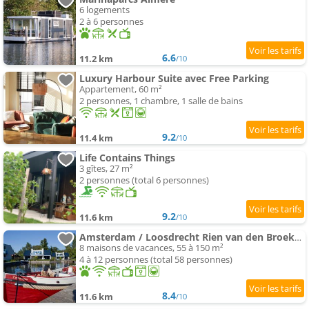
6 logements
2 à 6 personnes
6.6
11.2 km
/10
Luxury Harbour Suite avec Free Parking
Appartement, 60 m²
2 personnes, 1 chambre, 1 salle de bains
9.2
11.4 km
/10
Life Contains Things
3 gîtes, 27 m²
2 personnes (total 6 personnes)
9.2
11.6 km
/10
Amsterdam / Loosdrecht Rien van den Broeke Village
8 maisons de vacances, 55 à 150 m²
4 à 12 personnes (total 58 personnes)
8.4
11.6 km
/10