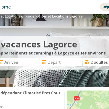
risme
Dép
 et Locations
Gironde
>
Gîtes et Locations
Lagorce
e vacances Lagorce
 appartements et campings à Lagorce et ses environs
Appartement Chalet Indépendant Climatisé Pres Coutras Libourne et Saint Emilion 1 personne
ins