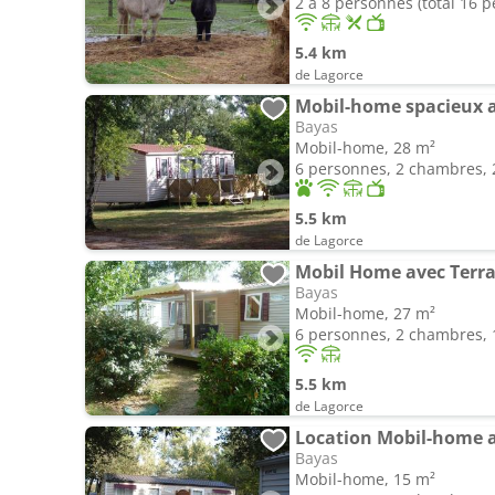
2 à 8 personnes (total 16 
5.4 km
de Lagorce
Mobil-home spacieux av
Bayas
Mobil-home, 28 m²
6 personnes, 2 chambres, 2
5.5 km
de Lagorce
Mobil Home avec Terras
Bayas
Mobil-home, 27 m²
6 personnes, 2 chambres, 1
5.5 km
de Lagorce
Location Mobil-home av
Bayas
Mobil-home, 15 m²