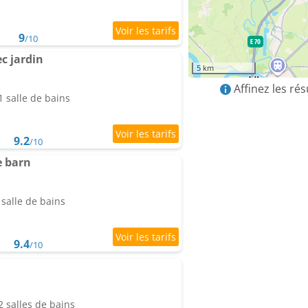
9
/10
c jardin
5 km
Affinez les ré
 salle de bains
9.2
/10
 barn
salle de bains
9.4
/10
 salles de bains