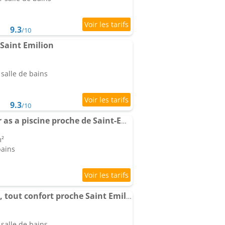
9.3
/10
Saint Emilion
salle de bains
9.3
/10
Polo estate avec a river as a piscine proche de Saint-Emilion
m²
bains
Appartement T2 calme, tout confort proche Saint Emilion/Bordeaux
salle de bains