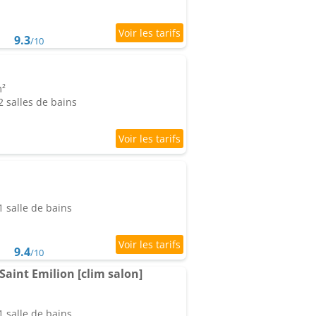
9.3
/10
m²
 salles de bains
 salle de bains
9.4
/10
 Saint Emilion [clim salon]
 salle de bains