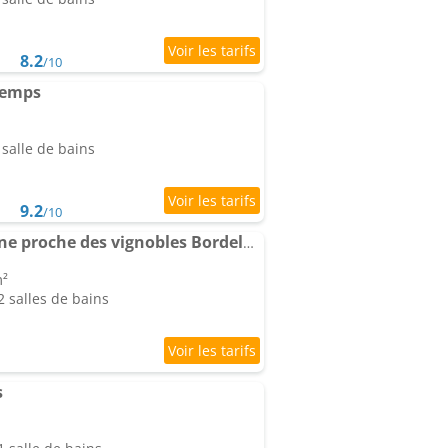
8.2
/10
temps
salle de bains
9.2
/10
Maison cosy avec piscine proche des vignobles Bordelais
m²
 salles de bains
s