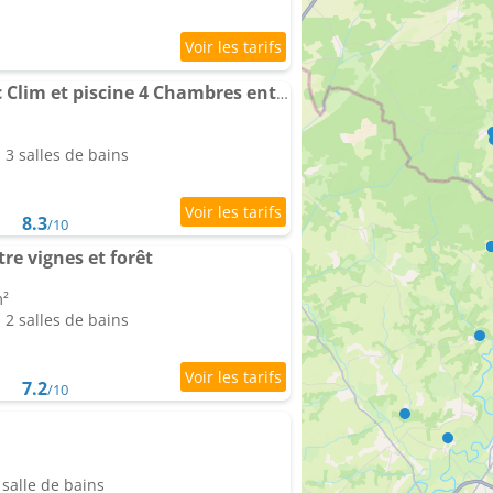
Gîte de 4 à 10 Pers avec Clim et piscine 4 Chambres entre les Vignobles de Saint Emilion et du Cognacai
3 salles de bains
8.3
/10
e vignes et forêt
m²
2 salles de bains
7.2
/10
salle de bains