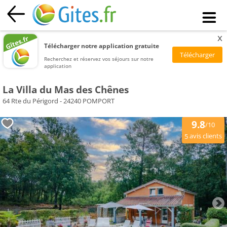
x
Télécharger notre application gratuite
Recherchez et réservez vos séjours sur notre
application
La Villa du Mas des Chênes
64 Rte du Périgord - 24240 POMPORT
9.8
/10
avis clients
5