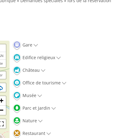
rubrique « Demandes spéciales » lors de la réservation
Gare
GN
Edifice religieux
te
Château
er
Office de tourisme
Musée
+
Parc et Jardin
−
Nature
Restaurant