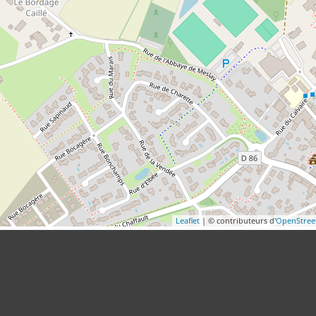
Leaflet
| © contributeurs d'
OpenStre