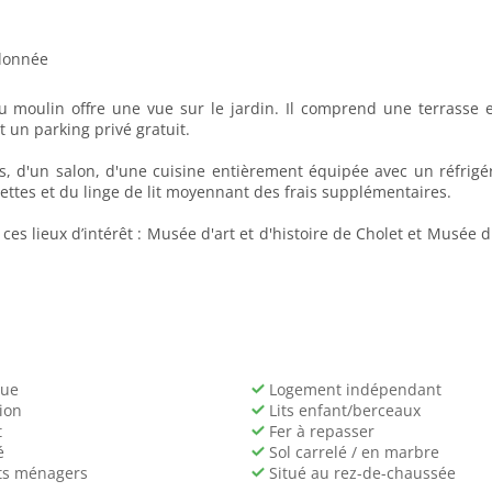
donnée
 moulin offre une vue sur le jardin. Il comprend une terrasse e
t un parking privé gratuit.
d'un salon, d'une cuisine entièrement équipée avec un réfrigér
ttes et du linge de lit moyennant des frais supplémentaires.
s lieux d’intérêt : Musée d'art et d'histoire de Cholet et Musée du
ue
Logement indépendant
ion
Lits enfant/berceaux
t
Fer à repasser
é
Sol carrelé / en marbre
ts ménagers
Situé au rez-de-chaussée