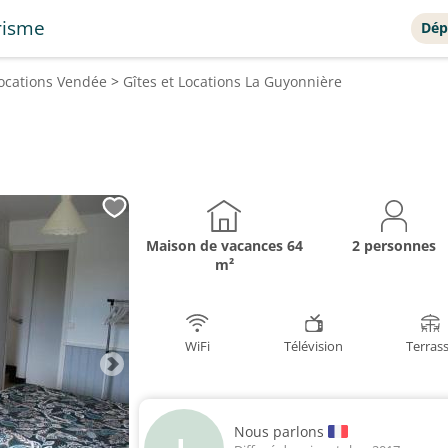
risme
Dép
Locations
Vendée
>
Gîtes et Locations
La Guyonnière
Maison de vacances
64
2 personnes
m²
WiFi
Télévision
Terras
Nous parlons