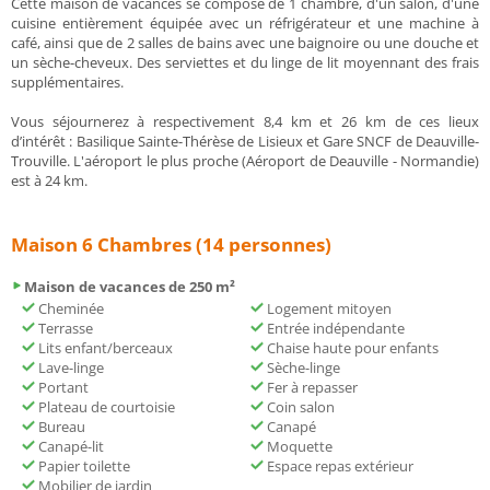
Cette maison de vacances se compose de 1 chambre, d'un salon, d'une
cuisine entièrement équipée avec un réfrigérateur et une machine à
café, ainsi que de 2 salles de bains avec une baignoire ou une douche et
un sèche-cheveux. Des serviettes et du linge de lit moyennant des frais
supplémentaires.
Vous séjournerez à respectivement 8,4 km et 26 km de ces lieux
d’intérêt : Basilique Sainte-Thérèse de Lisieux et Gare SNCF de Deauville-
Trouville. L'aéroport le plus proche (Aéroport de Deauville - Normandie)
est à 24 km.
Maison 6 Chambres (14 personnes)
Maison de vacances de 250 m²
Cheminée
Logement mitoyen
Terrasse
Entrée indépendante
Lits enfant/berceaux
Chaise haute pour enfants
Lave-linge
Sèche-linge
Portant
Fer à repasser
Plateau de courtoisie
Coin salon
Bureau
Canapé
Canapé-lit
Moquette
Papier toilette
Espace repas extérieur
Mobilier de jardin