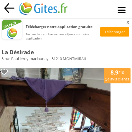
x
Télécharger notre application gratuite
Recherchez et réservez vos séjours sur notre
application
La Désirade
5 rue Paul leroy maclaunay - 51210 MONTMIRAIL
8.9
/10
avis clients
54