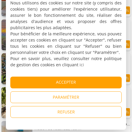
Nous utilisons des cookies sur notre site (y compris des
cookies tiers) pour améliorer l'expérience utilisateur,
8.8
6.6 km
/10
assurer le bon fonctionnement du site, réaliser des
analyses d'audience et vous proposer des offres
Hotelhuisje Warmenhuizen #C
Maison de vacances, 30 m²
publicitaires les plus adaptées.
2 personnes, 1 chambre, 1 salle de bains
Pour bénéficier de la meilleure expérience, vous pouvez
accepter ces cookies en cliquant sur "Accepter", refuser
tous les cookies en cliquant sur "Refuser" ou bien
8.7
6.6 km
/10
personnaliser votre choix en cliquant sur "Paramétrer".
Hotelhuisje Warmenhuizen #D
Pour en savoir plus, veuillez consulter notre politique
Maison de vacances, 30 m²
de gestion des cookies en cliquant
ici
2 personnes, 1 chambre, 1 salle de bains
8.8
6.6 km
ACCEPTER
/10
The Forester Schoorl
Maison de vacances, 60 m²
PARAMÉTRER
4 personnes, 2 chambres, 1 salle de bains
REFUSER
9
6.7 km
/10
Vakantiehuis Duinwald, geschikt voor 8 personen
Maison de vacances, 100 m²