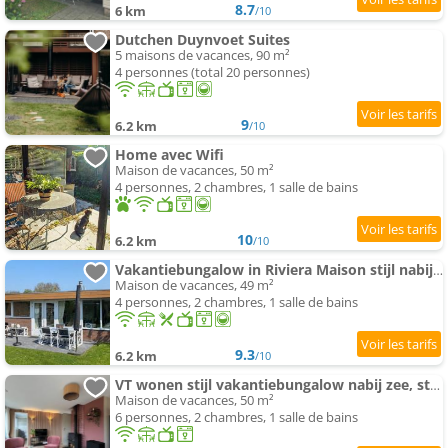
8.7
6 km
/10
Dutchen Duynvoet Suites
5 maisons de vacances, 90 m²
4 personnes (total 20 personnes)
9
6.2 km
/10
Home avec Wifi
Maison de vacances, 50 m²
4 personnes, 2 chambres, 1 salle de bains
10
6.2 km
/10
Vakantiebungalow in Riviera Maison stijl nabij zee en strand, bos en duin
Maison de vacances, 49 m²
4 personnes, 2 chambres, 1 salle de bains
9.3
6.2 km
/10
VT wonen stijl vakantiebungalow nabij zee, strand, bos en duinen voor 6 personen
Maison de vacances, 50 m²
6 personnes, 2 chambres, 1 salle de bains