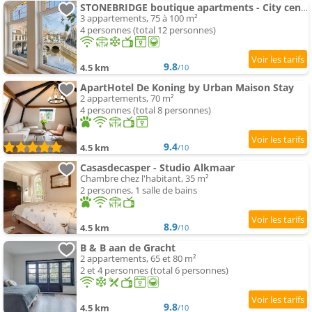
STONEBRIDGE boutique apartments - City centre
3 appartements, 75 à 100 m²
4 personnes (total 12 personnes)
9.8
4.5 km
/10
ApartHotel De Koning by Urban Maison Stay
2 appartements, 70 m²
4 personnes (total 8 personnes)
9.4
4.5 km
/10
Casasdecasper - Studio Alkmaar
Chambre chez l'habitant, 35 m²
2 personnes, 1 salle de bains
8.9
4.5 km
/10
B & B aan de Gracht
2 appartements, 65 et 80 m²
2 et 4 personnes (total 6 personnes)
9.8
4.5 km
/10