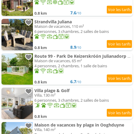
7.6
0.8 km
/10
Strandvilla Juliana
Maison de vacances, 110 m²
6 personnes, 3 chambres, 2 salles de bains
8.9
0.8 km
/10
Route 99 - Park De Keizerskróón Julianadorp aan Zee
Maison de vacances, 65 m²
4 personnes, 2 chambres, 1 salle de bains
6.7
0.8 km
/10
Villa plage & Golf
Villa, 130 m²
6 personnes, 3 chambres, 2 salles de bains
0.8 km
Maison de vacances by plage in Ooghduyne
Villa, 140 m²