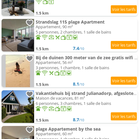
1.5 km
Strandslag 115 plage Apartment
Appartement, 90 m²
5 personnes, 2 chambres, 1 salle de bains
7.4
1.5 km
/10
Bij de duinen 300 meter van de zee gratis wifi huisdieren toegestaan thuiswerkplek
Appartement, 56 m²
3 personnes, 1 chambre, 1 salle de bains
8.1
1.5 km
/10
Vakantiehuis bij strand Julianadorp, afgesloten tuin & hond welkom, mobiele AIRCO
Maison de vacances, 81 m²
6 personnes, 3 chambres, 1 salle de bains
8.7
1.5 km
/10
plage Appartement by the sea
Appartement, 60 m²