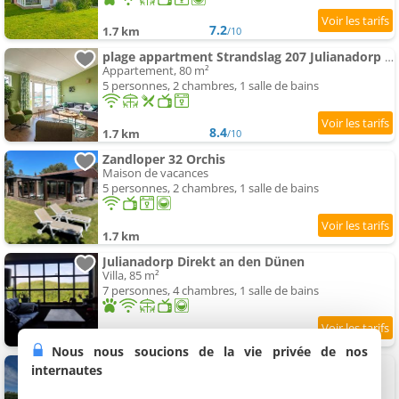
7.2
1.7 km
/10
plage appartment Strandslag 207 Julianadorp aan Zee
Appartement, 80 m²
5 personnes, 2 chambres, 1 salle de bains
8.4
1.7 km
/10
Zandloper 32 Orchis
Maison de vacances
5 personnes, 2 chambres, 1 salle de bains
1.7 km
Julianadorp Direkt an den Dünen
Villa, 85 m²
7 personnes, 4 chambres, 1 salle de bains
8.7
1.8 km
/10
Nous nous soucions de la vie privée de nos
Zandloper Orchis 27
internautes
Maison de vacances
8 personnes, 4 chambres, 2 salles de bains