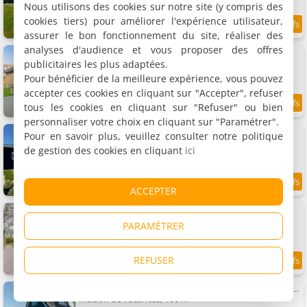
Nous utilisons des cookies sur notre site (y compris des
cookies tiers) pour améliorer l'expérience utilisateur,
1.8 km
assurer le bon fonctionnement du site, réaliser des
analyses d'audience et vous proposer des offres
Vakantiehuis Beau - Julianadorp aan Zee
Villa, 100 m²
publicitaires les plus adaptées.
6 personnes, 3 chambres, 1 salle de bains
Pour bénéficier de la meilleure expérience, vous pouvez
accepter ces cookies en cliquant sur "Accepter", refuser
tous les cookies en cliquant sur "Refuser" ou bien
7.7
1.8 km
/10
personnaliser votre choix en cliquant sur "Paramétrer".
Wintergroen 11
Pour en savoir plus, veuillez consulter notre politique
Maison de vacances
de gestion des cookies en cliquant
ici
6 personnes, 3 chambres, 2 salles de bains
1.8 km
ACCEPTER
Vakantiehuis Zeevonk - Julianadorp aan Zee
Maison de vacances, 100 m²
PARAMÉTRER
6 personnes, 3 chambres, 3 salles de bains
REFUSER
9.2
1.9 km
/10
Duynopgangh 47 villa in Julianadorp pour 6-guests
Maison de vacances, 100 m²