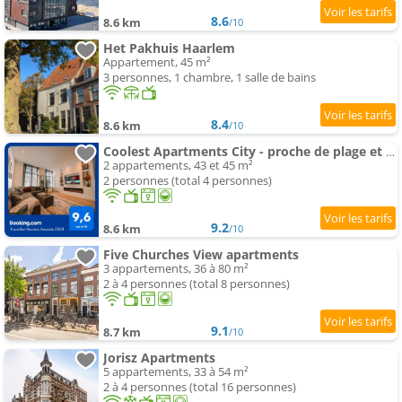
8.6
8.6 km
/10
Het Pakhuis Haarlem
Appartement, 45 m²
3 personnes, 1 chambre, 1 salle de bains
8.4
8.6 km
/10
Coolest Apartments City - proche de plage et Amsterdam
2 appartements, 43 et 45 m²
2 personnes (total 4 personnes)
9.2
8.6 km
/10
Five Churches View apartments
3 appartements, 36 à 80 m²
2 à 4 personnes (total 8 personnes)
9.1
8.7 km
/10
Jorisz Apartments
5 appartements, 33 à 54 m²
2 à 4 personnes (total 16 personnes)