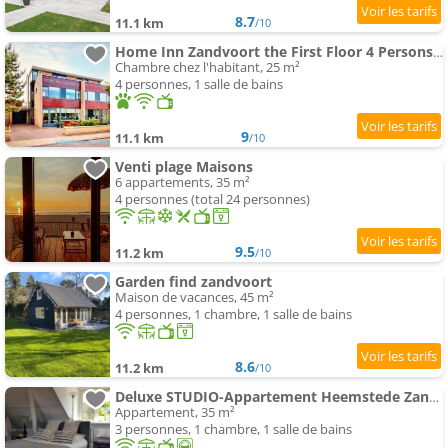
8.7
11.1 km
/10
Home Inn Zandvoort the First Floor 4 Persons, 2 chambres , Free Parking!
Chambre chez l'habitant, 25 m²
4 personnes, 1 salle de bains
9
11.1 km
/10
Venti plage Maisons
6 appartements, 35 m²
4 personnes (total 24 personnes)
9.5
11.2 km
/10
Garden find zandvoort
Maison de vacances, 45 m²
4 personnes, 1 chambre, 1 salle de bains
8.6
11.2 km
/10
Deluxe STUDIO-Appartement Heemstede Zandvoort
Appartement, 35 m²
3 personnes, 1 chambre, 1 salle de bains