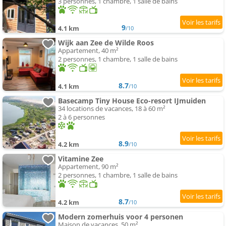
3 personnes, 1 chambre, 1 salle de bains
9
4.1 km
/10
Wijk aan Zee de Wilde Roos
Appartement, 40 m²
2 personnes, 1 chambre, 1 salle de bains
8.7
4.1 km
/10
Basecamp Tiny House Eco-resort IJmuiden
34 locations de vacances, 18 à 60 m²
2 à 6 personnes
8.9
4.2 km
/10
Vitamine Zee
Appartement, 90 m²
2 personnes, 1 chambre, 1 salle de bains
8.7
4.2 km
/10
Modern zomerhuis voor 4 personen
Maison de vacances, 50 m²