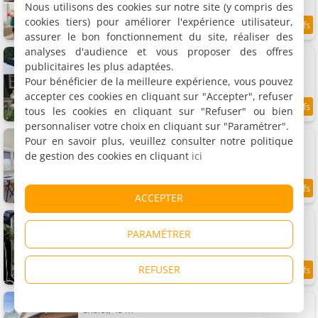
Nous utilisons des cookies sur notre site (y compris des
cookies tiers) pour améliorer l'expérience utilisateur,
9.5
11.3 km
/10
assurer le bon fonctionnement du site, réaliser des
analyses d'audience et vous proposer des offres
Annadora plage- Private Parking
Appartement, 45 m²
publicitaires les plus adaptées.
2 personnes, 1 chambre, 1 salle de bains
Pour bénéficier de la meilleure expérience, vous pouvez
accepter ces cookies en cliquant sur "Accepter", refuser
tous les cookies en cliquant sur "Refuser" ou bien
9.9
11.3 km
/10
personnaliser votre choix en cliquant sur "Paramétrer".
Seapoint - vue mer
Pour en savoir plus, veuillez consulter notre politique
2 appartements, 45 m²
de gestion des cookies en cliquant
ici
2 personnes (total 4 personnes)
9
11.3 km
ACCEPTER
/10
The jardin Suite
Appartement, 26 m²
PARAMÉTRER
2 personnes, 1 chambre, 1 salle de bains
REFUSER
8.3
11.3 km
/10
The Sea Lodge
Chalet, 45 m²