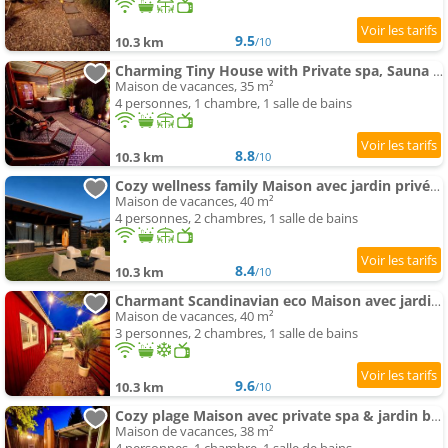
9.5
10.3 km
/10
Charming Tiny House with Private spa, Sauna and Garden & Free Parking between Amsterdam Haarlem and
Maison de vacances, 35 m²
4 personnes, 1 chambre, 1 salle de bains
8.8
10.3 km
/10
Cozy wellness family Maison avec jardin privé & spa & sauna between Amsterdam Haarlem et Schiphol
Maison de vacances, 40 m²
4 personnes, 2 chambres, 1 salle de bains
8.4
10.3 km
/10
Charmant Scandinavian eco Maison avec jardin privé et spa between Amsterdam Haarlem et Schiphol A
Maison de vacances, 40 m²
3 personnes, 2 chambres, 1 salle de bains
9.6
10.3 km
/10
Cozy plage Maison avec private spa & jardin between Amsterdam Haarlem et Schiphol Airport
Maison de vacances, 38 m²