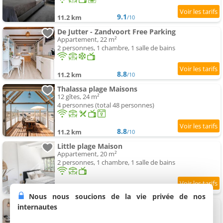
9.1
11.2 km
/10
De Jutter - Zandvoort Free Parking
Appartement, 22 m²
2 personnes, 1 chambre, 1 salle de bains
8.8
11.2 km
/10
Thalassa plage Maisons
12 gîtes, 24 m²
4 personnes (total 48 personnes)
8.8
11.2 km
/10
Little plage Maison
Appartement, 20 m²
2 personnes, 1 chambre, 1 salle de bains
8.9
11.2 km
/10
Nous nous soucions de la vie privée de nos
Zeehuis Appartement & Studio
internautes
3 appartements, 23 à 40 m²
2 personnes (total 6 personnes)