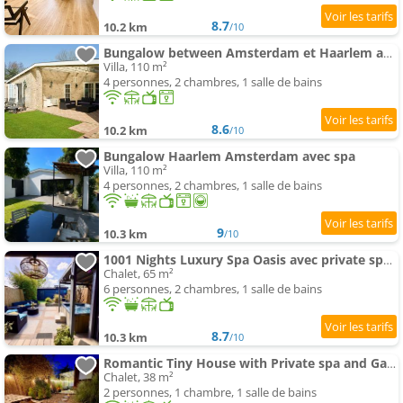
8.7
10.2 km
/10
Bungalow between Amsterdam et Haarlem avec sauna
Villa, 110 m²
4 personnes, 2 chambres, 1 salle de bains
8.6
10.2 km
/10
Bungalow Haarlem Amsterdam avec spa
Villa, 110 m²
4 personnes, 2 chambres, 1 salle de bains
9
10.3 km
/10
1001 Nights Luxury Spa Oasis avec private spa sauna et jardin between Amsterdam Haarlem et Schipho
Chalet, 65 m²
6 personnes, 2 chambres, 1 salle de bains
8.7
10.3 km
/10
Romantic Tiny House with Private spa and Garden between Amsterdam Haarlem and Schiphol Airport
Chalet, 38 m²
2 personnes, 1 chambre, 1 salle de bains