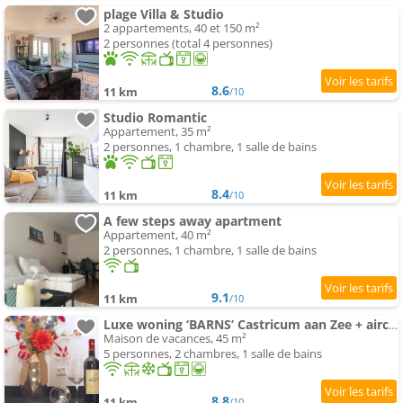
plage Villa & Studio
2 appartements, 40 et 150 m²
2 personnes (total 4 personnes)
8.6
11 km
/10
Studio Romantic
Appartement, 35 m²
2 personnes, 1 chambre, 1 salle de bains
8.4
11 km
/10
A few steps away apartment
Appartement, 40 m²
2 personnes, 1 chambre, 1 salle de bains
9.1
11 km
/10
Luxe woning ‘BARNS’ Castricum aan Zee + airco + parkeren
Maison de vacances, 45 m²
5 personnes, 2 chambres, 1 salle de bains
8.8
11 km
/10