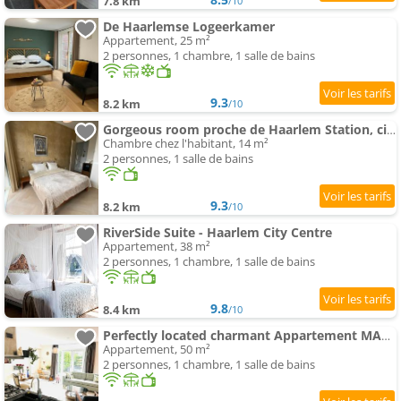
7.8 km
/10
De Haarlemse Logeerkamer
Appartement, 25 m²
2 personnes, 1 chambre, 1 salle de bains
9.3
8.2 km
/10
Gorgeous room proche de Haarlem Station, city center
Chambre chez l'habitant, 14 m²
2 personnes, 1 salle de bains
9.3
8.2 km
/10
RiverSide Suite - Haarlem City Centre
Appartement, 38 m²
2 personnes, 1 chambre, 1 salle de bains
9.8
8.4 km
/10
Perfectly located charmant Appartement MAGDALENAfor true connoisseurs
Appartement, 50 m²
2 personnes, 1 chambre, 1 salle de bains