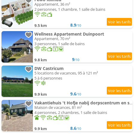
Appartement, 36 m²
2 personnes, 1 chambre, 1 salle de bains
8.9
9.5 km
/10
Wellness Appartement Duinpoort
Appartement, 70 m²
3 personnes, 1 salle de bains
9
9.8 km
/10
DW Castricum
5 locations de vacances, 95 à 121 m²
5 à 6 personnes
9.6
9.9 km
/10
Vakantiehuis 't Hofje nabij dorpscentrum en strand
Maison de vacances, 81 m²
4 personnes, 2 chambres, 1 salle de bains
8.6
9.9 km
/10