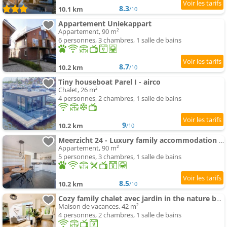
8.3
10.1 km
/10
Appartement Uniekappart
Appartement, 90 m²
6 personnes, 3 chambres, 1 salle de bains
8.7
10.2 km
/10
Tiny houseboat Parel I - airco
Chalet, 26 m²
4 personnes, 2 chambres, 1 salle de bains
9
10.2 km
/10
Meerzicht 24 - Luxury family accommodation avec lake side view
Appartement, 90 m²
5 personnes, 3 chambres, 1 salle de bains
8.5
10.2 km
/10
Cozy family chalet avec jardin in the nature between Amsterdam Haarlem et Schiphol Airport
Maison de vacances, 42 m²
4 personnes, 2 chambres, 1 salle de bains