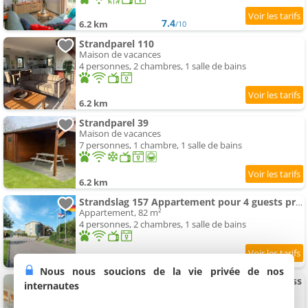
7.4
6.2 km
/10
Strandparel 110
Maison de vacances
4 personnes, 2 chambres, 1 salle de bains
6.2 km
Strandparel 39
Maison de vacances
7 personnes, 1 chambre, 1 salle de bains
6.2 km
Strandslag 157 Appartement pour 4 guests proche de la mer
Appartement, 82 m²
4 personnes, 2 chambres, 1 salle de bains
8.2
6.2 km
/10
Nous nous soucions de la vie privée de nos
Appartement in Dutch Coast avec plage Access
internautes
Appartement, 52 m²
4 personnes, 1 chambre, 1 salle de bains