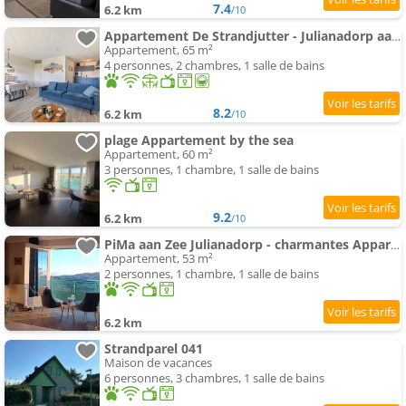
7.4
6.2 km
/10
Appartement De Strandjutter - Julianadorp aan Zee
Appartement, 65 m²
4 personnes, 2 chambres, 1 salle de bains
8.2
6.2 km
/10
plage Appartement by the sea
Appartement, 60 m²
3 personnes, 1 chambre, 1 salle de bains
9.2
6.2 km
/10
PiMa aan Zee Julianadorp - charmantes Appartement für bis zu 2 Personen in unmittelbarer Nähe zum St
Appartement, 53 m²
2 personnes, 1 chambre, 1 salle de bains
6.2 km
Strandparel 041
Maison de vacances
6 personnes, 3 chambres, 1 salle de bains