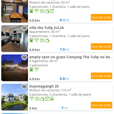
Maison de vacances, 65 m²
5 personnes, 1 chambre, 1 salle de bains
8.1
4.8 km
/10
villa the Tulip JULIA
Appartement, 40 m²
5 personnes, 1 chambre, 1 salle de bains
7.6
4.8 km
/10
empty spot on grass Camping The Tulip no beds
6 logements, 40 m²
2 personnes
8.8
4.9 km
/10
Duynopgangh 25
Maison de vacances, 110 m²
6 personnes, 3 chambres, 1 salle de bains
7
5 km
/10