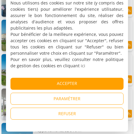
Nous utilisons des cookies sur notre site (y compris des
cookies tiers) pour améliorer l'expérience utilisateur,
7.6
6.2 km
/10
assurer le bon fonctionnement du site, réaliser des
analyses d'audience et vous proposer des offres
Appartement by the Dunes proche de la mer
Appartement, 52 m²
publicitaires les plus adaptées.
4 personnes, 1 chambre, 1 salle de bains
Pour bénéficier de la meilleure expérience, vous pouvez
accepter ces cookies en cliquant sur "Accepter", refuser
tous les cookies en cliquant sur "Refuser" ou bien
7.7
6.2 km
/10
personnaliser votre choix en cliquant sur "Paramétrer".
Strandslag 203 avec dunes vieavec balcon
Pour en savoir plus, veuillez consulter notre politique
Appartement, 63 m²
de gestion des cookies en cliquant
ici
4 personnes, 1 chambre, 1 salle de bains
8.2
6.2 km
ACCEPTER
/10
Gorgeous seaside apartment
3 appartements, 60 à 70 m²
PARAMÉTRER
4 personnes (total 12 personnes)
REFUSER
8.1
6.2 km
/10
Appartement in Dunes avec Views
4 appartements, 52 à 70 m²