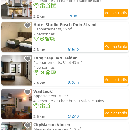
3 personnes, 1 chambre, 1 salle de bains
9
2.2 km
/10
Hotel Studio Bosch Duin Strand
5 appartements, 45 m²
2 personnes
8.6
2.3 km
/10
Long Stay Den Helder
2 appartements, 31 et 43 m²
4 personnes
8.2
2.4 km
/10
WadLeuk!
Appartement, 70 m²
4 personnes, 2 chambres, 1 salle de bains
9.2
2.5 km
/10
CityMaison Vincent
Maison de vacances, 140 m²