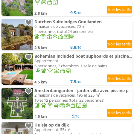
9.5
2.8 km
/10
Dutchen Suitelodges Gooilanden
6 maisons de vacances, 70 m²
4 personnes (total 24 personnes)
8.8
2.8 km
/10
Bohemian included boat supboards et piscine 5 minutes by boat de parking to the bohemien
Appartement
6 personnes, 2 chambres, 1 salle de bains
7.5
4.5 km
/10
Amsterdamgarden - jardin villa avec piscine proche de Amsterdam
2 maisons de vacances, 195 et 225 m²
10 et 12 personnes (total 22 personnes)
9
4.5 km
/10
Huisje op de dijk
Appartement, 55 m²