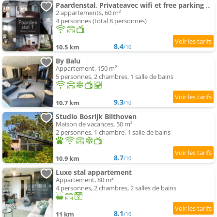
Paardenstal, Privateavec wifi et free parking pour 1 car
2 appartements, 60 m²
4 personnes (total 8 personnes)
8.4
10.5 km
/10
By Balu
Appartement, 150 m²
5 personnes, 2 chambres, 1 salle de bains
9.3
10.7 km
/10
Studio Bosrijk Bilthoven
Maison de vacances, 50 m²
2 personnes, 1 chambre, 1 salle de bains
8.7
10.9 km
/10
Luxe stal appartement
Appartement, 80 m²
4 personnes, 2 chambres, 2 salles de bains
8.1
11 km
/10