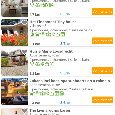
2 personnes, 1 chambre, 1 salle de bains
8.5
4.7 km
/10
Het Findament Tiny house
Villa, 55 m²
4 personnes, 2 chambres, 1 salle de bains
8.7
5.1 km
/10
Huisje Marie Loosdrecht
Appartement, 70 m²
2 personnes, 1 chambre, 1 salle de bains
9.5
5.2 km
/10
Cabana incl boat, spa,subboarts on a calme park avec private parking
Appartement, 40 m²
5 personnes, 3 chambres, 2 salles de bains
8.6
5.4 km
/10
The Livingrooms Laren
Appartement, 80 m²