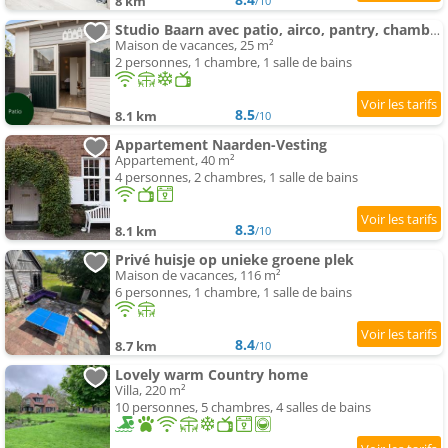
8 km
/10
Studio Baarn avec patio, airco, pantry, chambre , bathroom, privacy - Amsterdam, Utrecht
Maison de vacances, 25 m²
2 personnes, 1 chambre, 1 salle de bains
8.5
8.1 km
/10
Appartement Naarden-Vesting
Appartement, 40 m²
4 personnes, 2 chambres, 1 salle de bains
8.3
8.1 km
/10
Privé huisje op unieke groene plek
Maison de vacances, 116 m²
6 personnes, 1 chambre, 1 salle de bains
8.4
8.7 km
/10
Lovely warm Country home
Villa, 220 m²
10 personnes, 5 chambres, 4 salles de bains