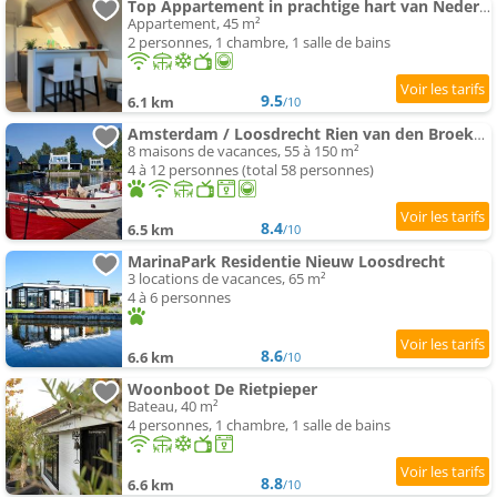
Top Appartement in prachtige hart van Nederland Kortenhoef
Appartement, 45 m²
2 personnes, 1 chambre, 1 salle de bains
9.5
6.1 km
/10
Amsterdam / Loosdrecht Rien van den Broeke Village
8 maisons de vacances, 55 à 150 m²
4 à 12 personnes (total 58 personnes)
8.4
6.5 km
/10
MarinaPark Residentie Nieuw Loosdrecht
3 locations de vacances, 65 m²
4 à 6 personnes
8.6
6.6 km
/10
Woonboot De Rietpieper
Bateau, 40 m²
4 personnes, 1 chambre, 1 salle de bains
8.8
6.6 km
/10