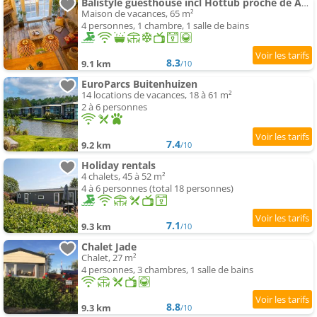
Balistyle guesthouse incl Hottub proche de Amsterdam et Haarlem
Maison de vacances, 65 m²
4 personnes, 1 chambre, 1 salle de bains
8.3
9.1 km
/10
EuroParcs Buitenhuizen
14 locations de vacances, 18 à 61 m²
2 à 6 personnes
7.4
9.2 km
/10
Holiday rentals
4 chalets, 45 à 52 m²
4 à 6 personnes (total 18 personnes)
7.1
9.3 km
/10
Chalet Jade
Chalet, 27 m²
4 personnes, 3 chambres, 1 salle de bains
8.8
9.3 km
/10