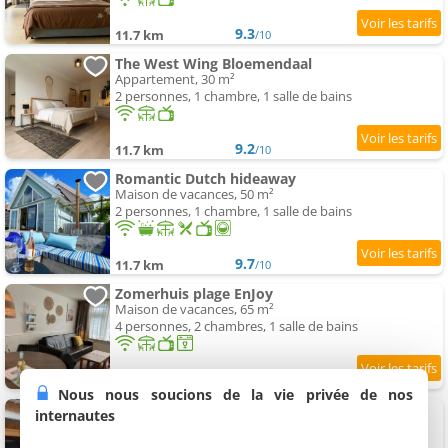
9.3
11.7 km
/10
The West Wing Bloemendaal
Appartement, 30 m²
2 personnes, 1 chambre, 1 salle de bains
9.2
11.7 km
/10
Romantic Dutch hideaway
Maison de vacances, 50 m²
2 personnes, 1 chambre, 1 salle de bains
9.7
11.7 km
/10
Zomerhuis plage EnJoy
Maison de vacances, 65 m²
4 personnes, 2 chambres, 1 salle de bains
8.6
11.8 km
/10
Nous nous soucions de la vie privée de nos
Zomerhuis Visser Egmond
internautes
Maison de vacances, 40 m²
4 personnes, 2 chambres, 1 salle de bains