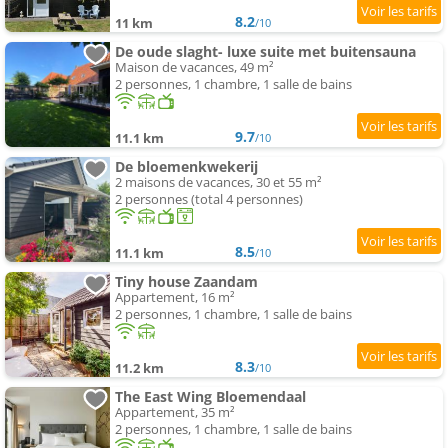
8.2
11 km
/10
De oude slaght- luxe suite met buitensauna
Maison de vacances, 49 m²
2 personnes, 1 chambre, 1 salle de bains
9.7
11.1 km
/10
De bloemenkwekerij
2 maisons de vacances, 30 et 55 m²
2 personnes (total 4 personnes)
8.5
11.1 km
/10
Tiny house Zaandam
Appartement, 16 m²
2 personnes, 1 chambre, 1 salle de bains
8.3
11.2 km
/10
The East Wing Bloemendaal
Appartement, 35 m²
2 personnes, 1 chambre, 1 salle de bains