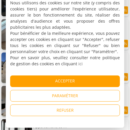
Nous utilisons des cookies sur notre site (y compris des
cookies tiers) pour améliorer l'expérience utilisateur,
8.3
11.8 km
/10
assurer le bon fonctionnement du site, réaliser des
analyses d'audience et vous proposer des offres
plage 44
Maison de vacances, 50 m²
publicitaires les plus adaptées.
2 personnes, 2 chambres, 1 salle de bains
Pour bénéficier de la meilleure expérience, vous pouvez
accepter ces cookies en cliquant sur "Accepter", refuser
tous les cookies en cliquant sur "Refuser" ou bien
8.8
11.8 km
/10
personnaliser votre choix en cliquant sur "Paramétrer".
Sonnblick
Pour en savoir plus, veuillez consulter notre politique
Maison de vacances, 70 m²
de gestion des cookies en cliquant
ici
3 personnes, 1 chambre, 1 salle de bains
8.9
11.8 km
ACCEPTER
/10
De Strandmus
Maison de vacances, 54 m²
PARAMÉTRER
2 personnes, 2 chambres, 1 salle de bains
REFUSER
9.1
11.8 km
/10
Luxe Wellness Suite Zaandam - Amsterdam
Appartement, 65 m²