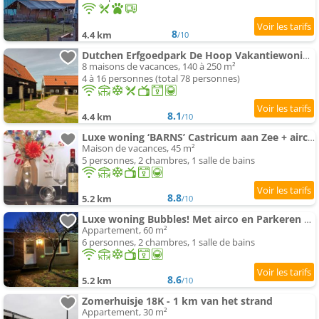
8
4.4 km
/10
Dutchen Erfgoedpark De Hoop Vakantiewoningen
8 maisons de vacances, 140 à 250 m²
4 à 16 personnes (total 78 personnes)
8.1
4.4 km
/10
Luxe woning ‘BARNS’ Castricum aan Zee + airco + parkeren
Maison de vacances, 45 m²
5 personnes, 2 chambres, 1 salle de bains
8.8
5.2 km
/10
Luxe woning Bubbles! Met airco en Parkeren op eigen grond
Appartement, 60 m²
6 personnes, 2 chambres, 1 salle de bains
8.6
5.2 km
/10
Zomerhuisje 18K - 1 km van het strand
Appartement, 30 m²