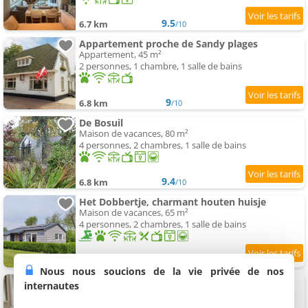
9.5
6.7 km
/10
Appartement proche de Sandy plages
Appartement, 45 m²
2 personnes, 1 chambre, 1 salle de bains
9
6.8 km
/10
De Bosuil
Maison de vacances, 80 m²
4 personnes, 2 chambres, 1 salle de bains
9.4
6.8 km
/10
Het Dobbertje, charmant houten huisje
Maison de vacances, 65 m²
4 personnes, 2 chambres, 1 salle de bains
8.6
6.8 km
/10
Nous nous soucions de la vie privée de nos
Villa de Duinfazant
internautes
2 villas, 18 et 20 m²
2 personnes (total 4 personnes)