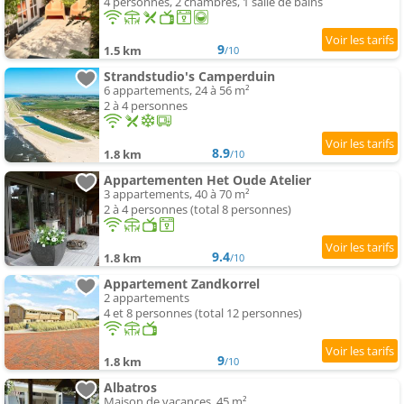
4 personnes, 2 chambres, 1 salle de bains
9
1.5 km
/10
Strandstudio's Camperduin
6 appartements, 24 à 56 m²
2 à 4 personnes
8.9
1.8 km
/10
Appartementen Het Oude Atelier
3 appartements, 40 à 70 m²
2 à 4 personnes (total 8 personnes)
9.4
1.8 km
/10
Appartement Zandkorrel
2 appartements
4 et 8 personnes (total 12 personnes)
9
1.8 km
/10
Albatros
Maison de vacances, 45 m²