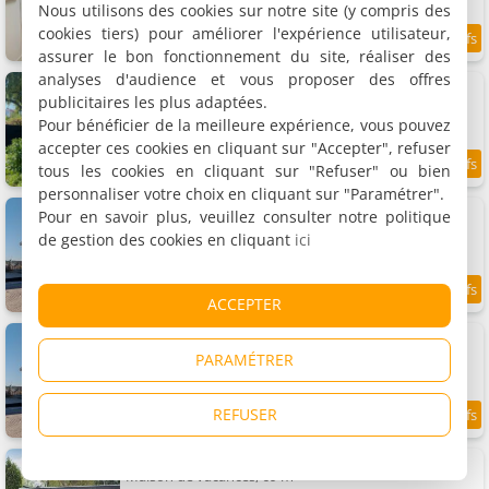
Nous utilisons des cookies sur notre site (y compris des
cookies tiers) pour améliorer l'expérience utilisateur,
9.3
6.8 km
/10
assurer le bon fonctionnement du site, réaliser des
analyses d'audience et vous proposer des offres
Tiny House De Oude Berg
Maison de vacances, 45 m²
publicitaires les plus adaptées.
2 personnes, 1 chambre, 1 salle de bains
Pour bénéficier de la meilleure expérience, vous pouvez
accepter ces cookies en cliquant sur "Accepter", refuser
tous les cookies en cliquant sur "Refuser" ou bien
9.1
7 km
/10
personnaliser votre choix en cliquant sur "Paramétrer".
Vernieuwd Zeezicht Villa Zee Luxe
Pour en savoir plus, veuillez consulter notre politique
Appartement, 75 m²
de gestion des cookies en cliquant
ici
6 personnes, 3 chambres, 1 salle de bains
9.5
7 km
ACCEPTER
/10
Vernieuwd Zeezicht Villa Strand Luxe
Appartement, 75 m²
PARAMÉTRER
6 personnes, 3 chambres, 1 salle de bains
REFUSER
8.9
7 km
/10
klaproos Bergen NH
Maison de vacances, 69 m²