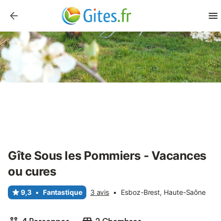
Gîte Sous les Pommiers - Vacances
ou cures
9,3
•
Fantastique
3 avis
•
Esboz-Brest, Haute-Saône