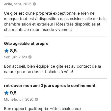
Anita, sept. 2025
et souhait de la 2ème chambre) : 10 €/nuitée - Taxe de séjour
de 1 €/nuit/personne de plus de 18 ans.
Ce gîte est d’une propreté exceptionnelle Rien ne
manque tout est à disposition dans cuisine salle de bain
chambre salon et extérieur Hôtes très disponibles et
charmants Je recommande vivement
Gîte àgréable et propre
8,5
Seb, juin 2020
Bon accueil, bien équipé, ce gîte est au contact de la
nature pour randos et balades à vélo!
retrouver mon ami 3 jours apres le confinement
9,5
Michelle, juin 2020
Bon rapport qualite/prix Hôtes chaleureux,