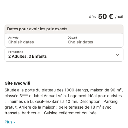
50 €
dès
/
nuit
Dates pour avoir les prix exacts
Arrivée
Départ
Choisir dates
Choisir dates
Personnes
2 Adultes, 0 Enfants
Gîte avec wifi
Située à la porte du plateau des 1000 étangs, maison de 90 m²,
classée 3*** et label Accueil vélo. Logement idéal pour curistes
: Thermes de Luxeuil-les-Bains à 10 mn. Description : Parking
gratuit. Arrière de la maison : belle terrasse de 18 m² avec
transats, barbecue… Cuisine entièrement équipée
(frigo/congélateur, lave-vaisselle, lave-linge, four micro-onde,
Plus
mini four, plaque 4 feux gaz, cafetière classique + Senséo,