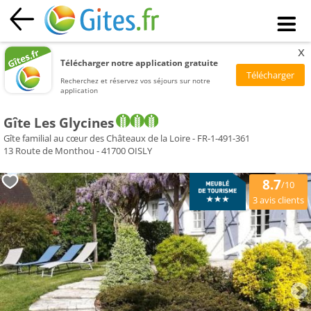
x
Télécharger notre application gratuite
Recherchez et réservez vos séjours sur notre
application
Gîte Les Glycines
Gîte familial au cœur des Châteaux de la Loire - FR-1-491-361
13 Route de Monthou - 41700 OISLY
8.7
/10
avis clients
3