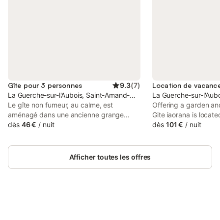
Gîte pour 3 personnes
9.3
(
7
)
La Guerche-sur-l'Aubois, Saint-Amand-Montrond
La Guerche-sur-l'Aub
Le gîte non fumeur, au calme, est
Offering a garden and
aménagé dans une ancienne grange
Gite iaorana is locate
écurie. La décoration intérieure allie
dès
46 €
/
nuit
from Ducal Palace o
dès
101 €
/
nuit
témoignage du passé et note
from Circuit Nevers 
contemporaine. À l'extérieur, un jardin
property offers acces
clos de 100 m² permet d'installer le salon
private parking and f
Afficher toutes les offres
de jardin, faire un barbecue, laisser
gambader son chien… Chambre 1
personne pour personne à mobilité
réduite, au rez de chaussée. Le gîte,
labélisé Accueil Vélo, saura vous accueillir
pour vos balades à pieds ou à vélos le
Connectez-vous et économisez
Se connecter