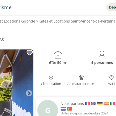
risme
Dép
 et Locations
Gironde
>
Gîtes et Locations
Saint-Vincent-de-Pertigna
NAS
Gîte
50 m²
4 personnes
Climatisation
Animaux acceptés
WiFi
Nous parlons
G
Diffusé depuis septembre 2024