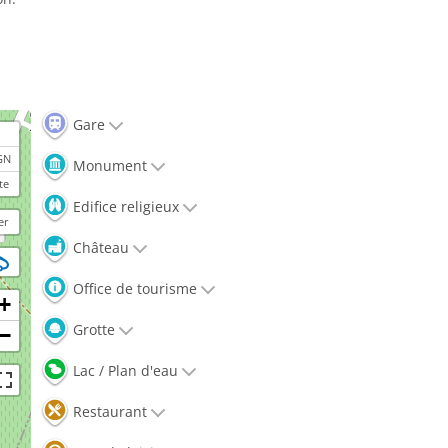
Gare
GN
Monument
te
Edifice religieux
er
Château
Office de tourisme
+
Grotte
−
Lac / Plan d'eau
Restaurant