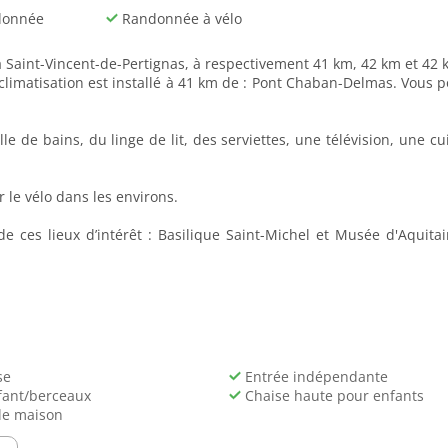
donnée
Randonnée à vélo
 Saint-Vincent-de-Pertignas, à respectivement 41 km, 42 km et 42 km
imatisation est installé à 41 km de : Pont Chaban-Delmas. Vous po
 de bains, du linge de lit, des serviettes, une télévision, une c
r le vélo dans les environs.
 ces lieux d’intérêt : Basilique Saint-Michel et Musée d'Aquitai
se
Entrée indépendante
fant/berceaux
Chaise haute pour enfants
de maison