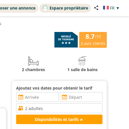
oser une annonce
Espace propriétaire
FR
▼
s
8.7
/10
avis clients
3
2 chambres
1 salle de bains
Ajoutez vos dates pour obtenir le tarif