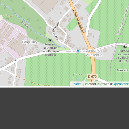
Leaflet
| © contributeurs d'
OpenStre