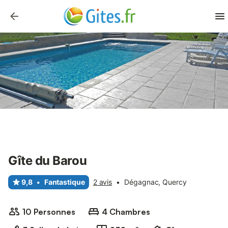
Gîte du Barou
9,8
•
Fantastique
2 avis
•
Dégagnac, Quercy
10 Personnes
4 Chambres