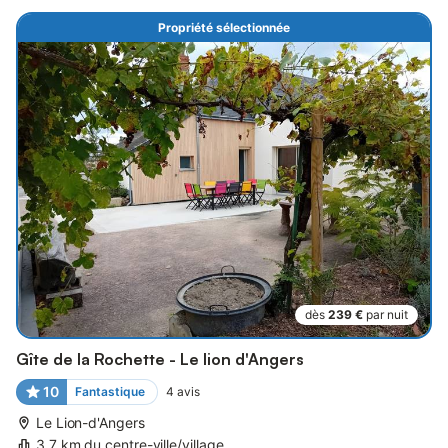
Propriété sélectionnée
dès
239 €
par nuit
Gîte de la Rochette - Le lion d'Angers
10
Fantastique
4
avis
Le Lion-d'Angers
3,7 km du centre-ville/village