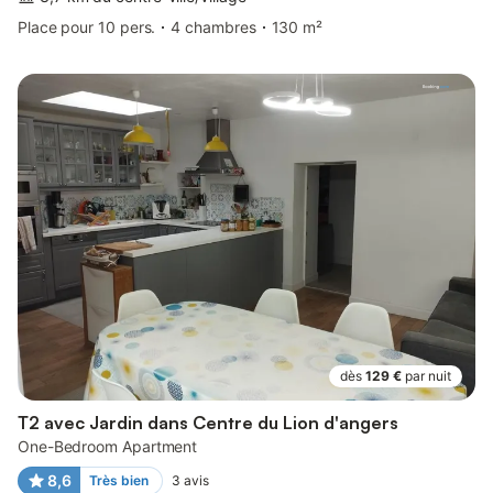
Place pour 10 pers.
4 chambres
130 m²
dès
129 €
par nuit
T2 avec Jardin dans Centre du Lion d'angers
One-Bedroom Apartment
8,6
Très bien
3
avis