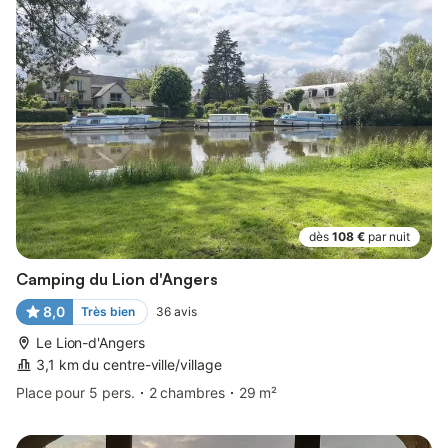
dès
108 €
par nuit
Camping du Lion d'Angers
8,0
Très bien
36
avis
Le Lion-d'Angers
3,1 km du centre-ville/village
Place pour 5 pers.
2 chambres
29 m²