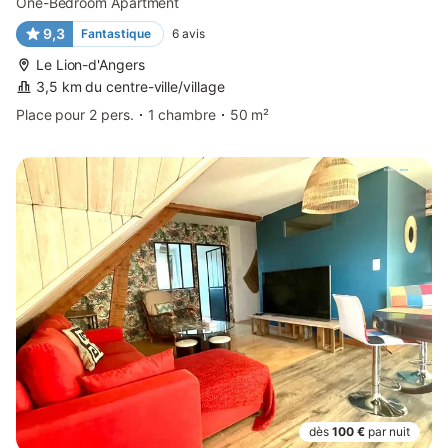
One-Bedroom Apartment
9,3
Fantastique
6
avis
Le Lion-d'Angers
3,5 km du centre-ville/village
Place pour 2 pers.
1 chambre
50 m²
dès
100 €
par nuit