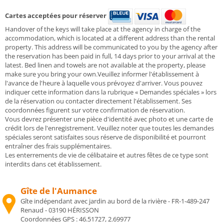
Cartes acceptées pour réserver
Handover of the keys will take place at the agency in charge of the
accommodation, which is located at a different address than the rental
property. This address will be communicated to you by the agency after
the reservation has been paid in full, 14 days prior to your arrival at the
latest. Bed linen and towels are not available at the property, please
make sure you bring your own.Veuillez informer l'établissement à
l'avance de l'heure à laquelle vous prévoyez d'arriver. Vous pouvez
indiquer cette information dans la rubrique « Demandes spéciales » lors
de la réservation ou contacter directement l'établissement. Ses
coordonnées figurent sur votre confirmation de réservation.
Vous devrez présenter une pièce d'identité avec photo et une carte de
crédit lors de l'enregistrement. Veuillez noter que toutes les demandes
spéciales seront satisfaites sous réserve de disponibilité et pourront
entraîner des frais supplémentaires.
Les enterrements de vie de célibataire et autres fêtes de ce type sont
interdits dans cet établissement.
Gîte de l'Aumance
Gîte indépendant avec jardin au bord de la rivière - FR-1-489-247
Renaud - 03190 HÉRISSON
Coordonnées GPS :
46.51727, 2.69977