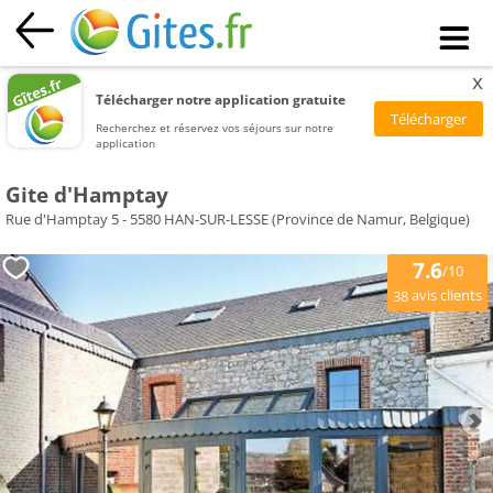
x
Télécharger notre application gratuite
Recherchez et réservez vos séjours sur notre
application
Gite d'Hamptay
Rue d'Hamptay 5 - 5580 HAN-SUR-LESSE (Province de Namur, Belgique)
7.6
/10
avis clients
38