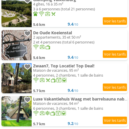
4 gîtes, 16 à 35 m²
3 à 6 personnes (total 21 personnes)
9.4
5.6 km
/10
De Oude Koeienstal
2 appartements, 35 et 50 m²
2 et 4 personnes (total 6 personnes)
9.4
5.6 km
/10
Zwaan7, Top Locatie! Top Deal!
Maison de vacances, 95 m²
4 personnes, 2 chambres, 1 salle de bains
9.4
5.7 km
/10
Luxe Vakantiehuis Waag met barrelsauna nabij Maastricht - Rekem
Maison de vacances, 94 m²
6 personnes, 3 chambres, 1 salle de bains
9.2
5.7 km
/10