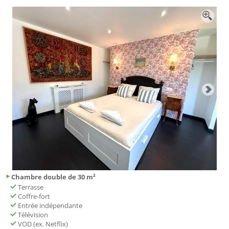
Chambre double de 30 m²
Terrasse
Coffre-fort
Entrée indépendante
Télévision
VOD (ex. Netflix)