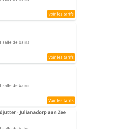
 salle de bains
 salle de bains
jutter - Julianadorp aan Zee
 salle de bains