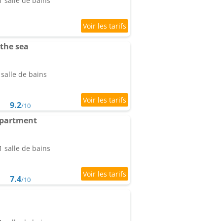
 salle de bains
the sea
salle de bains
9.2
/10
Apartment
 salle de bains
7.4
/10