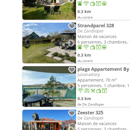
0.3 km
du centre
Strandparel 328
De Zandloper
Maison de vacances
6 personnes, 3 chambres, 1
0.3 km
du centre
plage Appartement By
Julianadorp
Appartement, 70 m²
5 personnes, 1 chambre, 1 
0.3 km
de De Zandloper
Zeester 325
De Zandloper
Maison de vacances
5 personnes, 3 chambres, 1