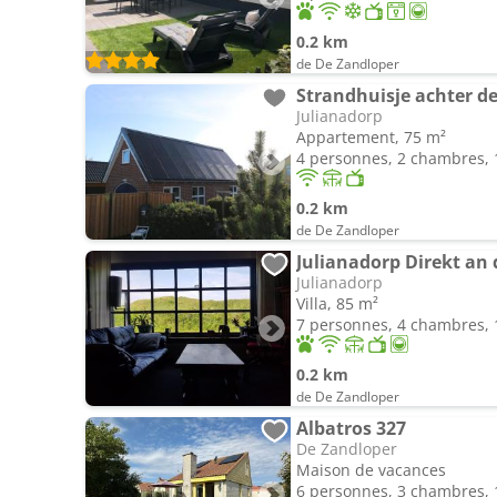
0.2 km
de De Zandloper
Strandhuisje achter d
Julianadorp
Appartement, 75 m²
4 personnes, 2 chambres, 1
0.2 km
de De Zandloper
Julianadorp Direkt an
Julianadorp
Villa, 85 m²
7 personnes, 4 chambres, 1
0.2 km
de De Zandloper
Albatros 327
De Zandloper
Maison de vacances
6 personnes, 3 chambres, 1