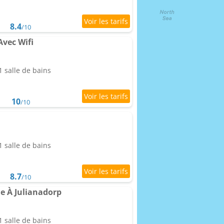
8.4
/10
Avec Wifi
 salle de bains
10
/10
 salle de bains
8.7
/10
e À Julianadorp
 salle de bains