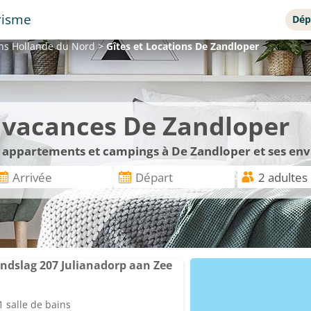
risme
Dép
ons
Hollande du Nord
>
Gîtes et Locations
De Zandloper
e vacances De Zandloper
s, appartements et campings à De Zandloper et ses env
ndslag 207 Julianadorp aan Zee
 salle de bains