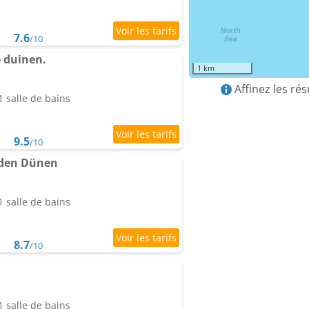
7.6
/10
e duinen.
1 km
Affinez les ré
 salle de bains
9.5
/10
 den Dünen
 salle de bains
8.7
/10
 salle de bains