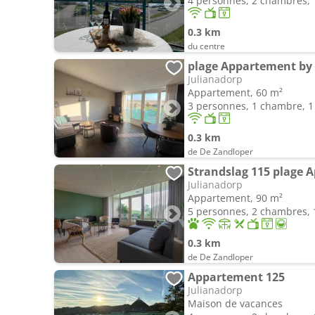
4 personnes, 2 chambres, 1
0.3 km
du centre
plage Appartement by 
Julianadorp
Appartement, 60 m²
3 personnes, 1 chambre, 1 
0.3 km
de De Zandloper
Strandslag 115 plage 
Julianadorp
Appartement, 90 m²
5 personnes, 2 chambres, 1
0.3 km
de De Zandloper
Appartement 125
Julianadorp
Maison de vacances