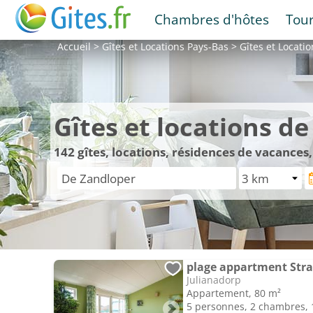
Chambres d'hôtes
Tou
Accueil
>
Gîtes et Locations
Pays-Bas
>
Gîtes et Locati
Gîtes et locations d
142
gîtes, locations, résidences de vacance
plage appartment Stra
Julianadorp
Appartement, 80 m²
5 personnes, 2 chambres, 1