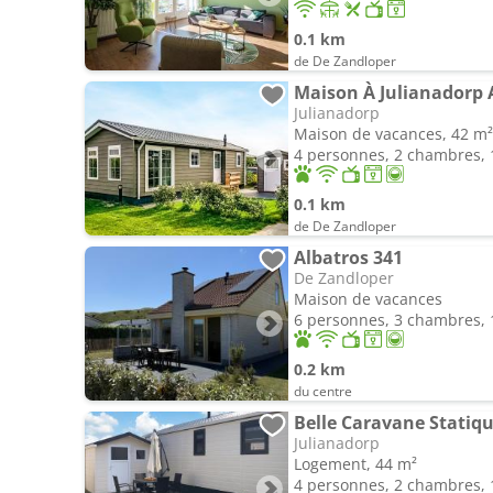
0.1 km
de De Zandloper
Maison À Julianadorp 
Julianadorp
Maison de vacances, 42 m²
4 personnes, 2 chambres, 1
0.1 km
de De Zandloper
Albatros 341
De Zandloper
Maison de vacances
6 personnes, 3 chambres, 1
0.2 km
du centre
Belle Caravane Statiqu
Julianadorp
Logement, 44 m²
4 personnes, 2 chambres, 1