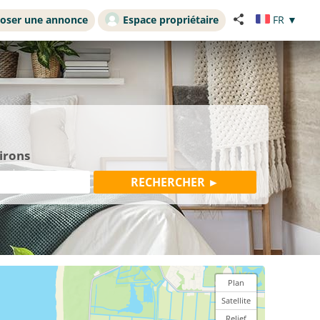
oser une annonce
Espace propriétaire
FR
▼
irons
Plan
Satellite
Relief