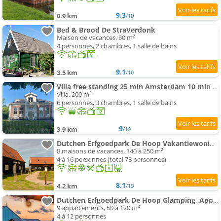
9.3
0.9 km
/10
Bed & Brood De StraVerdonk
Maison de vacances, 50 m²
4 personnes, 2 chambres, 1 salle de bains
9.1
3.5 km
/10
Villa free standing 25 min Amsterdam 10 min plage
Villa, 200 m²
6 personnes, 3 chambres, 1 salle de bains
9
3.9 km
/10
Dutchen Erfgoedpark De Hoop Vakantiewoningen
8 maisons de vacances, 140 à 250 m²
4 à 16 personnes (total 78 personnes)
8.1
4.2 km
/10
Dutchen Erfgoedpark De Hoop Glamping, Appartementen & Cottages
9 appartements, 50 à 120 m²
4 à 12 personnes