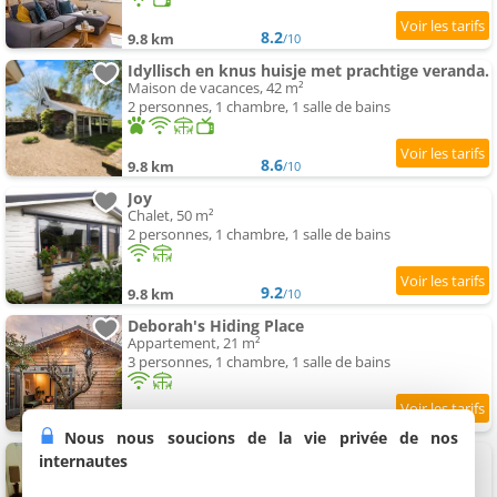
8.2
9.8 km
/10
Idyllisch en knus huisje met prachtige veranda.
Maison de vacances, 42 m²
2 personnes, 1 chambre, 1 salle de bains
8.6
9.8 km
/10
Joy
Chalet, 50 m²
2 personnes, 1 chambre, 1 salle de bains
9.2
9.8 km
/10
Deborah's Hiding Place
Appartement, 21 m²
3 personnes, 1 chambre, 1 salle de bains
8.6
9.9 km
/10
Nous nous soucions de la vie privée de nos
Casa del Queso
internautes
Appartement, 36 m²
4 personnes, 1 chambre, 1 salle de bains