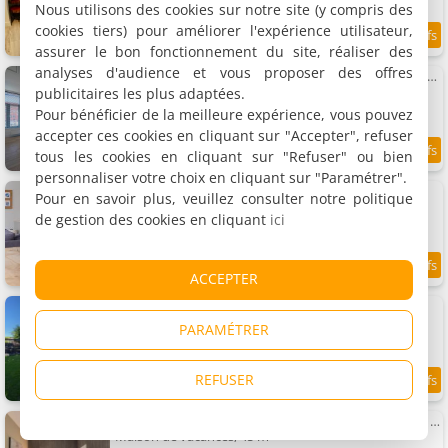
Nous utilisons des cookies sur notre site (y compris des
cookies tiers) pour améliorer l'expérience utilisateur,
8.6
10 km
/10
assurer le bon fonctionnement du site, réaliser des
analyses d'audience et vous proposer des offres
Luxury City Maison Alkmaar nearby Amsterdam.
Maison de vacances, 73 m²
publicitaires les plus adaptées.
3 personnes, 2 chambres, 1 salle de bains
Pour bénéficier de la meilleure expérience, vous pouvez
accepter ces cookies en cliquant sur "Accepter", refuser
tous les cookies en cliquant sur "Refuser" ou bien
9.2
10 km
/10
personnaliser votre choix en cliquant sur "Paramétrer".
Sint Adelbertus
Pour en savoir plus, veuillez consulter notre politique
Appartement, 90 m²
de gestion des cookies en cliquant
ici
6 personnes, 3 chambres, 1 salle de bains
9.7
10.1 km
ACCEPTER
/10
De oude slaght- luxe suite met buitensauna
Maison de vacances, 49 m²
PARAMÉTRER
2 personnes, 1 chambre, 1 salle de bains
REFUSER
9.7
10.1 km
/10
Maison de vacances Egmond proche de Dune plages
Maison de vacances, 45 m²