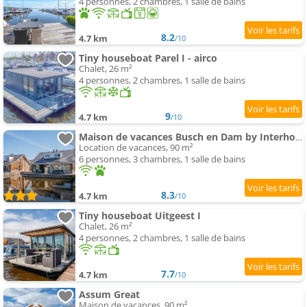
4 personnes, 2 chambres, 1 salle de bains
8.2
4.7 km
/10
Tiny houseboat Parel I - airco
Chalet, 26 m²
4 personnes, 2 chambres, 1 salle de bains
9
4.7 km
/10
Maison de vacances Busch en Dam by Interhome
Location de vacances, 90 m²
6 personnes, 3 chambres, 1 salle de bains
8.3
4.7 km
/10
Tiny houseboat Uitgeest I
Chalet, 26 m²
4 personnes, 2 chambres, 1 salle de bains
7.7
4.7 km
/10
Assum Great
Maison de vacances, 90 m²