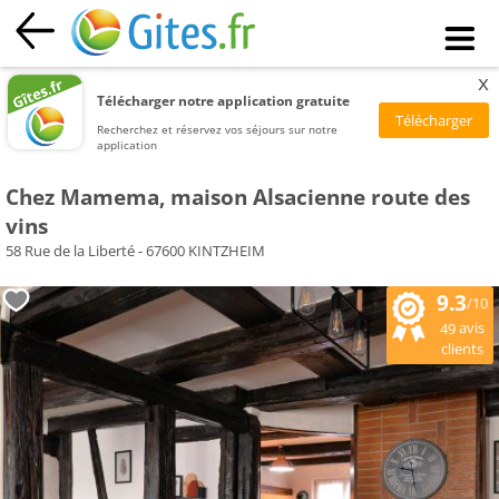
x
Télécharger notre application gratuite
Recherchez et réservez vos séjours sur notre
application
Chez Mamema, maison Alsacienne route des
vins
58 Rue de la Liberté - 67600 KINTZHEIM
9.3
/10
avis
49
clients