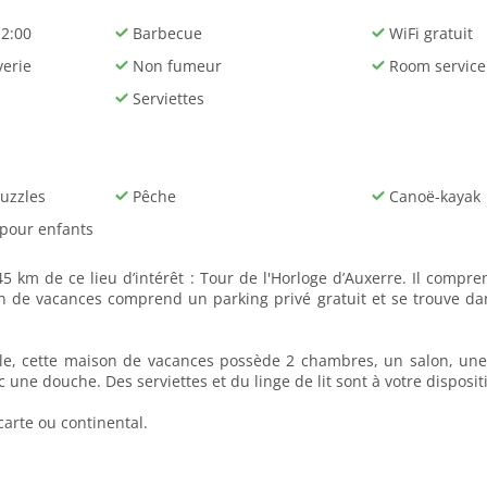
12:00
Barbecue
WiFi gratuit
verie
Non fumeur
Room service
Serviettes
puzzles
Pêche
Canoë-kayak
 pour enfants
 km de ce lieu d’intérêt : Tour de l'Horloge d’Auxerre. Il compre
n de vacances comprend un parking privé gratuit et se trouve da
ille, cette maison de vacances possède 2 chambres, un salon, une
c une douche. Des serviettes et du linge de lit sont à votre disposit
carte ou continental.