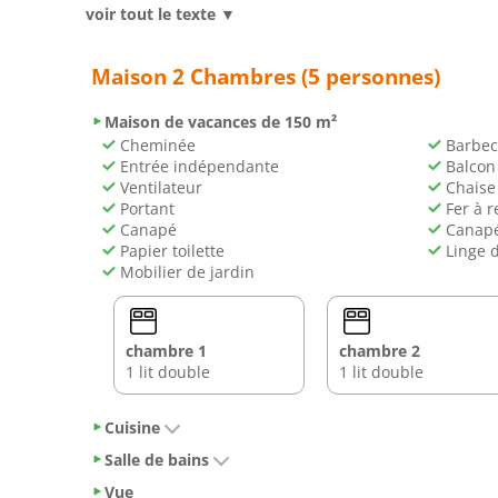
voir tout le texte ▼
Vous séjournerez à respectivement 45 km et 45 km 
(Aéroport Châlons-Vatry) est à 122 km.
Maison 2 Chambres (5 personnes)
Maison de vacances de 150 m²
Cheminée
Barbec
Entrée indépendante
Balcon
Ventilateur
Chaise 
Portant
Fer à r
Canapé
Canapé-
Papier toilette
Linge 
Mobilier de jardin
chambre 1
chambre 2
1 lit double
1 lit double
Cuisine
Salle de bains
Vue