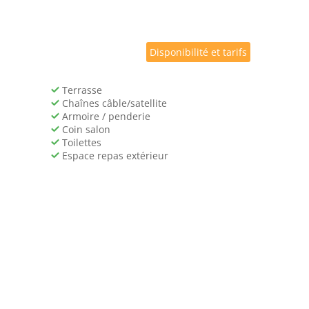
et Stade Abbé Deschamps. L'aéroport le plus proche
Disponibilité et tarifs
Terrasse
Chaînes câble/satellite
Armoire / penderie
Coin salon
Toilettes
Espace repas extérieur