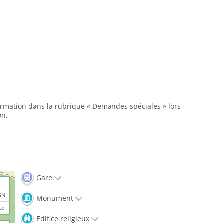
formation dans la rubrique « Demandes spéciales » lors
on.
Gare
GN
Monument
te
Edifice religieux