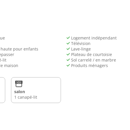
de ces lieux d’intérêt : Musée-Abbaye Saint-Germain d'Auxerre 
ue
Logement indépendant
Télévision
haute pour enfants
Lave-linge
epasser
Plateau de courtoisie
lit
Sol carrelé / en marbre
de maison
Produits ménagers
salon
1 canapé-lit