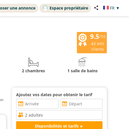
oser une annonce
Espace propriétaire
FR
▼
9.5
/10
avis
43
clients
2 chambres
1 salle de bains
Ajoutez vos dates pour obtenir le tarif
ion