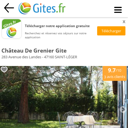
x
Télécharger notre application gratuite
Recherchez et réservez vos séjours sur notre
application
Château De Grenier Gite
283 Avenue des Landes - 47160 SAINT-LÉGER
9.7
/10
avis clients
3