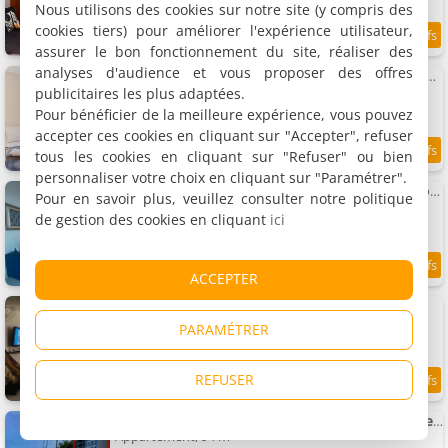
Nous utilisons des cookies sur notre site (y compris des
cookies tiers) pour améliorer l'expérience utilisateur,
9.6
0.7 km
/10
assurer le bon fonctionnement du site, réaliser des
analyses d'audience et vous proposer des offres
Apto confortável a 50m da Praia do Forte MZD0308
Appartement, 60 m²
publicitaires les plus adaptées.
6 personnes, 2 chambres, 2 salles de bains
Pour bénéficier de la meilleure expérience, vous pouvez
accepter ces cookies en cliquant sur "Accepter", refuser
tous les cookies en cliquant sur "Refuser" ou bien
8.8
0.7 km
/10
personnaliser votre choix en cliquant sur "Paramétrer".
Apartamento Clean com Vista para a Praia do Forte - Cabo Frio
Pour en savoir plus, veuillez consulter notre politique
Appartement
de gestion des cookies en cliquant
ici
8 personnes, 4 chambres, 4 salles de bains
9.2
0.7 km
ACCEPTER
/10
Casa Confortável - Cabo Frio
Maison de vacances, 140 m²
PARAMÉTRER
9 personnes, 3 chambres, 1 salle de bains
REFUSER
9.4
0.7 km
/10
Apartamento Beira Mar- Praia Do Forte Excelente Para Temporada!!
Appartement, 94 m²