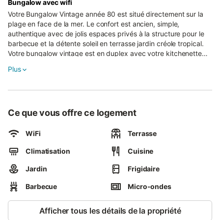
Bungalow avec wifi
Votre Bungalow Vintage année 80 est situé directement sur la
plage en face de la mer. Le confort est ancien, simple,
authentique avec de jolis espaces privés à la structure pour le
barbecue et la détente soleil en terrasse jardin créole tropical.
Votre bungalow vintage est en duplex avec votre kitchenette
équipée, votre salle de bain, votre salon intérieur, votre terrasse
Plus
privée, votre ventilateur. Votre chambre, avec lit double, est à
l’étage, avec votre climatisation. Vous avez plus d’une dizaine
de beach bar restaurants locaux, une boulangerie, un marché
aux poissons, un ponton pour les balades en mer dauphins et
Ce que vous offre ce logement
baleines, des cabanes de pêcheurs, un boulodrome, une place
des fêtes et un Carrefour express à quelques minutes à pied sur
la plage.
WiFi
Terrasse
Climatisation
Cuisine
Jardin
Frigidaire
Barbecue
Micro-ondes
Afficher tous les détails de la propriété