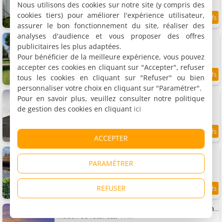
Nous utilisons des cookies sur notre site (y compris des
cookies tiers) pour améliorer l'expérience utilisateur,
9
7.4 km
/10
assurer le bon fonctionnement du site, réaliser des
analyses d'audience et vous proposer des offres
Charme Logies Wad Zout 't
11 chalets, 16 à 40 m²
publicitaires les plus adaptées.
2 à 4 personnes (total 33 personnes)
Pour bénéficier de la meilleure expérience, vous pouvez
accepter ces cookies en cliquant sur "Accepter", refuser
tous les cookies en cliquant sur "Refuser" ou bien
8.7
7.4 km
/10
personnaliser votre choix en cliquant sur "Paramétrer".
Bbstudio3
Pour en savoir plus, veuillez consulter notre politique
Appartement, 70 m²
de gestion des cookies en cliquant
ici
3 personnes, 1 chambre, 1 salle de bains
9
7.5 km
ACCEPTER
/10
B & B Duinbrink
Appartement, 35 m²
PARAMÉTRER
2 personnes, 1 chambre, 1 salle de bains
REFUSER
9.5
7.5 km
/10
Traumblick Nr 24 aufs Wattenmeer Blick bis nach Texel
Maison de vacances, 44 m²