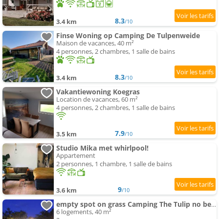
8.3
3.4 km
/10
Finse Woning op Camping De Tulpenweide
Maison de vacances, 40 m²
4 personnes, 2 chambres, 1 salle de bains
8.3
3.4 km
/10
Vakantiewoning Koegras
Location de vacances, 60 m²
4 personnes, 2 chambres, 1 salle de bains
7.9
3.5 km
/10
Studio Mika met whirlpool!
Appartement
2 personnes, 1 chambre, 1 salle de bains
9
3.6 km
/10
empty spot on grass Camping The Tulip no beds
6 logements, 40 m²