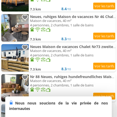
8.4
7.3 km
/10
Neues, ruhiges Maison de vacances Nr 46 Chalet mit Meerblick 100 Meter zum Wattenmeer, komplett eingezäunt
Maison de vacances, 40 m²
4 personnes, 2 chambres, 1 salle de bains
8.3
7.3 km
/10
Neues Maison de vacances Chalet Nr73 zweite Reihe direkt am Wattenmeer, komplett eingezäunt
Maison de vacances, 40 m²
4 personnes, 2 chambres, 1 salle de bains
8.3
7.3 km
/10
Nr 88 Neues, ruhiges hundefreundliches Maison de vacances direkt am Wattenmeer, komplett eingezäunt
Maison de vacances, 40 m²
4 personnes, 2 chambres, 1 salle de bains
8.5
7.3 km
/10
Nous nous soucions de la vie privée de nos
Prachtig chalet de ZEE STER
internautes
Logement, 38 m²
4 personnes, 2 chambres, 1 salle de bains