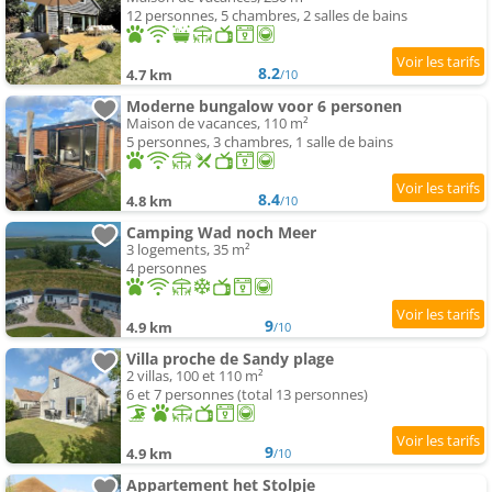
12 personnes, 5 chambres, 2 salles de bains
8.2
4.7 km
/10
Moderne bungalow voor 6 personen
Maison de vacances, 110 m²
5 personnes, 3 chambres, 1 salle de bains
8.4
4.8 km
/10
Camping Wad noch Meer
3 logements, 35 m²
4 personnes
9
4.9 km
/10
Villa proche de Sandy plage
2 villas, 100 et 110 m²
6 et 7 personnes (total 13 personnes)
9
4.9 km
/10
Appartement het Stolpje