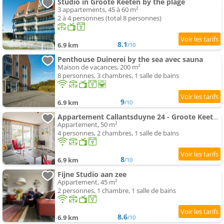
Studio in Groote Keeten by the plage
3 appartements, 45 à 60 m²
2 à 4 personnes (total 8 personnes)
8.1
6.9 km
/10
Penthouse Duinerei by the sea avec sauna
Maison de vacances, 200 m²
8 personnes, 3 chambres, 1 salle de bains
9
6.9 km
/10
Appartement Callantsduyne 24 - Groote Keeten aan Zee
Appartement, 50 m²
4 personnes, 2 chambres, 1 salle de bains
8
6.9 km
/10
Fijne Studio aan zee
Appartement, 45 m²
2 personnes, 1 chambre, 1 salle de bains
8.6
6.9 km
/10