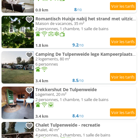
8
0.0 km
/10
Romantisch Huisje nabij het strand met uitzicht op de tulpenvelden
Maison de vacances, 35 m²
2 personnes, 1 chambre, 1 salle de bains
9.2
1.8 km
/10
Camping De Tulpenweide lege Kampeerplaats, lege plaats op het gras zonder bed
2 logements, 80 m²
6 personnes
8.5
3.4 km
/10
Trekkershut De Tulpenweide
Logement, 20 m²
2 personnes, 1 chambre, 1 salle de bains
8.4
3.4 km
/10
Chalet Tulpenweide - recreatie
Chalet, 40 m²
4 personnes, 2 chambres, 1 salle de bains