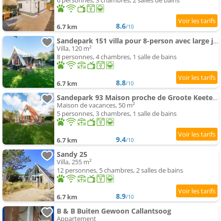
6 personnes, 3 chambres, 2 salles de bains
8.6
6.7 km
/10
Sandepark 151 villa pour 8-person avec large jardin
Villa, 120 m²
8 personnes, 4 chambres, 1 salle de bains
8.8
6.7 km
/10
Sandepark 93 Maison proche de Groote Keeten plage
Maison de vacances, 50 m²
5 personnes, 3 chambres, 1 salle de bains
9.4
6.7 km
/10
Sandy 25
Villa, 255 m²
12 personnes, 5 chambres, 2 salles de bains
8.9
6.7 km
/10
B & B Buiten Gewoon Callantsoog
Appartement