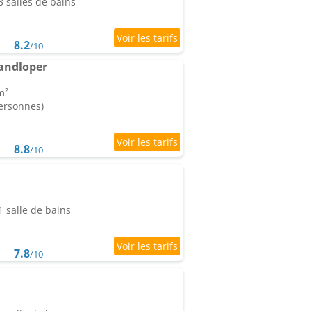
 salles de bains
8.2
/10
andloper
m²
personnes)
8.8
/10
 salle de bains
7.8
/10