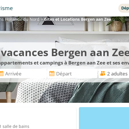
risme
Dép
ons
Hollande du Nord
>
Gîtes et Locations
Bergen aan Zee
e vacances Bergen aan Ze
 appartements et campings à Bergen aan Zee et ses en
 salle de bains