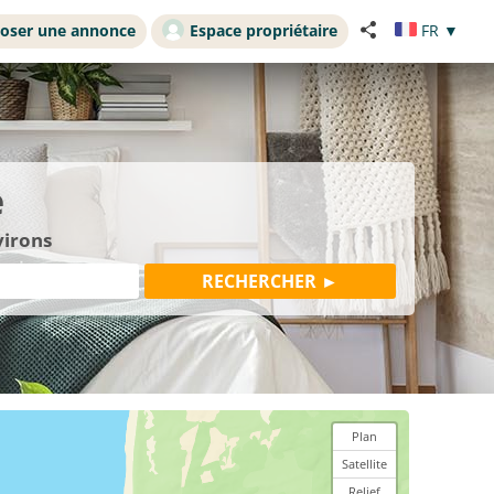
oser une annonce
Espace propriétaire
FR
▼
e
virons
Plan
Satellite
Relief