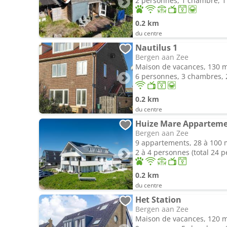
2 personnes, 1 chambre, 1 
0.2 km
du centre
Nautilus 1
Bergen aan Zee
Maison de vacances, 130 
6 personnes, 3 chambres, 2
0.2 km
du centre
Huize Mare Appartem
Bergen aan Zee
9 appartements, 28 à 100 
2 à 4 personnes (total 24 
0.2 km
du centre
Het Station
Bergen aan Zee
Maison de vacances, 120 