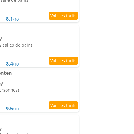
salle de bains
8.1
/10
m²
 salles de bains
8.4
/10
enten
m²
personnes)
9.5
/10
m²