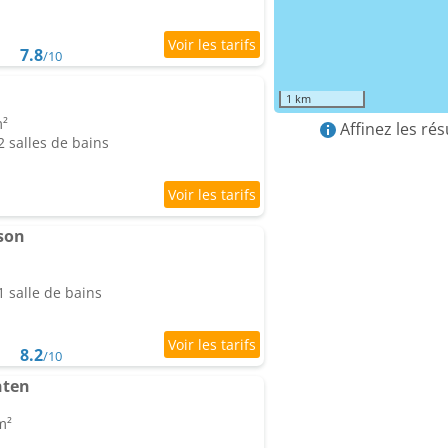
7.8
/10
1 km
m²
Affinez les ré
 salles de bains
son
 salle de bains
8.2
/10
nten
m²