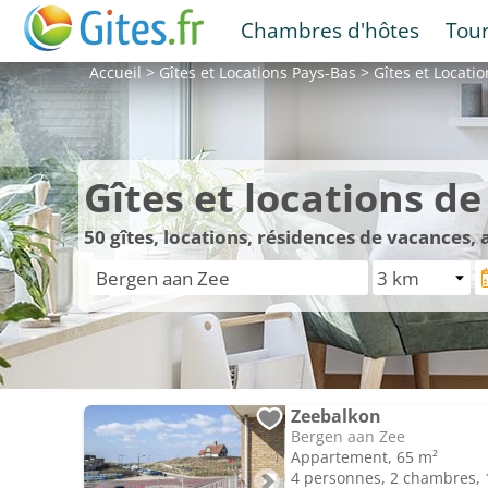
Chambres d'hôtes
Tou
Accueil
>
Gîtes et Locations
Pays-Bas
>
Gîtes et Locati
Gîtes et locations d
50
gîtes, locations, résidences de vacances,
Zeebalkon
Bergen aan Zee
Appartement, 65 m²
4 personnes, 2 chambres, 1