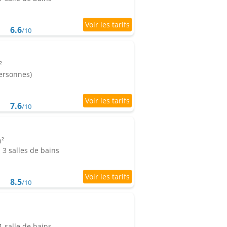
6.6
/10
²
personnes)
7.6
/10
m²
3 salles de bains
8.5
/10
 salle de bains