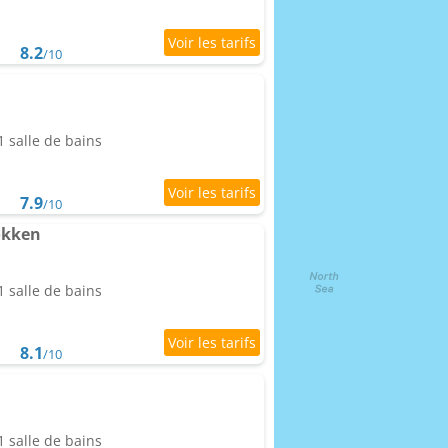
8.2
/10
 salle de bains
7.9
/10
okken
 salle de bains
8.1
/10
 salle de bains