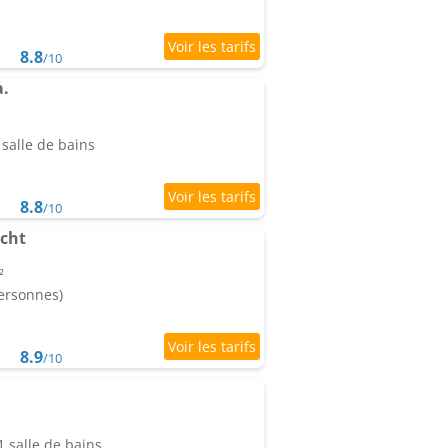
8.8
/10
.
salle de bains
8.8
/10
cht
²
personnes)
8.9
/10
 salle de bains