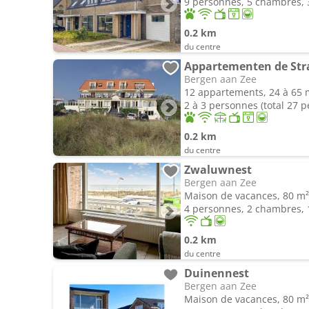
9 personnes, 5 chambres, 3
0.2 km
du centre
Appartementen de Str
Bergen aan Zee
12 appartements, 24 à 65 
2 à 3 personnes (total 27 
0.2 km
du centre
Zwaluwnest
Bergen aan Zee
Maison de vacances, 80 m²
4 personnes, 2 chambres, 1
0.2 km
du centre
Duinennest
Bergen aan Zee
Maison de vacances, 80 m²