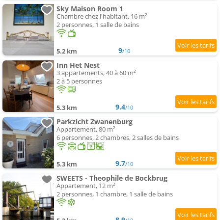
Sky Maison Room 1
Chambre chez l'habitant, 16 m²
2 personnes, 1 salle de bains
9
5.2 km
/10
Inn Het Nest
3 appartements, 40 à 60 m²
2 à 5 personnes
9.4
5.3 km
/10
Parkzicht Zwanenburg
Appartement, 80 m²
6 personnes, 2 chambres, 2 salles de bains
9.7
5.3 km
/10
SWEETS - Theophile de Bockbrug
Appartement, 12 m²
2 personnes, 1 chambre, 1 salle de bains
8.9