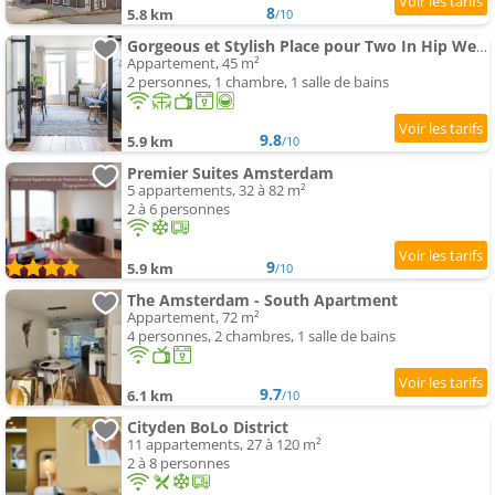
8
5.8 km
/10
Gorgeous et Stylish Place pour Two In Hip West!
Appartement, 45 m²
2 personnes, 1 chambre, 1 salle de bains
9.8
5.9 km
/10
Premier Suites Amsterdam
5 appartements, 32 à 82 m²
2 à 6 personnes
9
5.9 km
/10
The Amsterdam - South Apartment
Appartement, 72 m²
4 personnes, 2 chambres, 1 salle de bains
9.7
6.1 km
/10
Cityden BoLo District
11 appartements, 27 à 120 m²
2 à 8 personnes