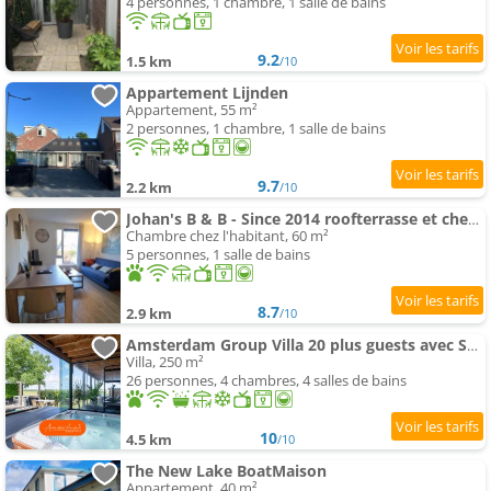
4 personnes, 1 chambre, 1 salle de bains
9.2
1.5 km
/10
Appartement Lijnden
Appartement, 55 m²
2 personnes, 1 chambre, 1 salle de bains
9.7
2.2 km
/10
Johan's B & B - Since 2014 roofterrasse et cheap parking
Chambre chez l'habitant, 60 m²
5 personnes, 1 salle de bains
8.7
2.9 km
/10
Amsterdam Group Villa 20 plus guests avec Spa et Karaoke
Villa, 250 m²
26 personnes, 4 chambres, 4 salles de bains
10
4.5 km
/10
The New Lake BoatMaison
Appartement, 40 m²