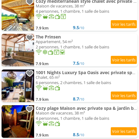
Cozy mediterranean style chalet avec private spa et jardin between Amsterdam Haarlem et Schiphol A
Maison de vacances, 38 m²
4 personnes, 1 chambre, 1 salle de bains
9.5
7.9 km
/10
The Prinsen
Appartement, 54 m²
2 personnes, 1 chambre, 1 salle de bains
7.5
7.9 km
/10
1001 Nights Luxury Spa Oasis avec private spa sauna et jardin between Amsterdam Haarlem et Schipho
Chalet, 65 m²
6 personnes, 2 chambres, 1 salle de bains
8.7
7.9 km
/10
Cozy plage Maison avec private spa & jardin between Amsterdam Haarlem et Schiphol Airport
Maison de vacances, 38 m²
4 personnes, 1 chambre, 1 salle de bains
8.5
7.9 km
/10