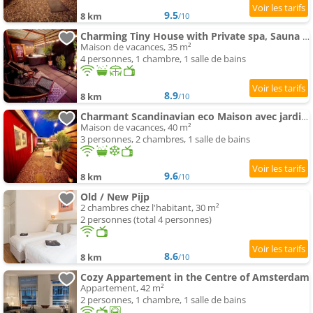
9.5
8 km
/10
Charming Tiny House with Private spa, Sauna and Garden & Free Parking between Amsterdam Haarlem and
Maison de vacances, 35 m²
4 personnes, 1 chambre, 1 salle de bains
8.9
8 km
/10
Charmant Scandinavian eco Maison avec jardin privé et spa between Amsterdam Haarlem et Schiphol A
Maison de vacances, 40 m²
3 personnes, 2 chambres, 1 salle de bains
9.6
8 km
/10
Old / New Pijp
2 chambres chez l'habitant, 30 m²
2 personnes (total 4 personnes)
8.6
8 km
/10
Cozy Appartement in the Centre of Amsterdam
Appartement, 42 m²
2 personnes, 1 chambre, 1 salle de bains