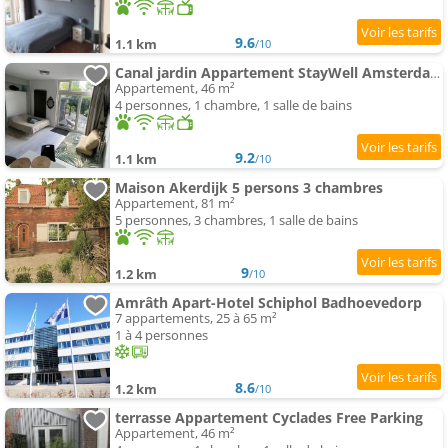
9.6
1.1 km
/10
Canal jardin Appartement StayWell Amsterdam
Appartement, 46 m²
4 personnes, 1 chambre, 1 salle de bains
9.2
1.1 km
/10
Maison Akerdijk 5 persons 3 chambres
Appartement, 81 m²
5 personnes, 3 chambres, 1 salle de bains
9
1.2 km
/10
Amrâth Apart-Hotel Schiphol Badhoevedorp
7 appartements, 25 à 65 m²
1 à 4 personnes
8.6
1.2 km
/10
terrasse Appartement Cyclades Free Parking
Appartement, 46 m²