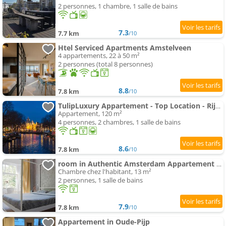
2 personnes, 1 chambre, 1 salle de bains
7.3
7.7 km
/10
Htel Serviced Apartments Amstelveen
4 appartements, 22 à 50 m²
2 personnes (total 8 personnes)
8.8
7.8 km
/10
TulipLuxury Appartement - Top Location - Rijksmuseum - Leidseple Central 120 m2 ALL
Appartement, 120 m²
4 personnes, 2 chambres, 1 salle de bains
8.6
7.8 km
/10
room in Authentic Amsterdam Appartement RAI
Chambre chez l'habitant, 13 m²
2 personnes, 1 salle de bains
7.9
7.8 km
/10
Appartement in Oude-Pijp