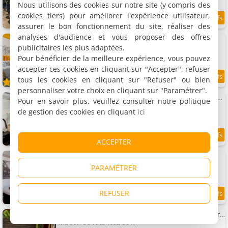
Nous utilisons des cookies sur notre site (y compris des
cookies tiers) pour améliorer l'expérience utilisateur,
9.3
8.1 km
/10
assurer le bon fonctionnement du site, réaliser des
analyses d'audience et vous proposer des offres
Citadines Canal Amsterdam
7 appartements, 12 à 42 m²
publicitaires les plus adaptées.
1 à 4 personnes
Pour bénéficier de la meilleure expérience, vous pouvez
accepter ces cookies en cliquant sur "Accepter", refuser
tous les cookies en cliquant sur "Refuser" ou bien
8.7
8.1 km
/10
personnaliser votre choix en cliquant sur "Paramétrer".
Tiny House in center Aalsmeer I Close to Schiphol & Amsterdam
Pour en savoir plus, veuillez consulter notre politique
Appartement, 30 m²
de gestion des cookies en cliquant
ici
2 personnes, 1 chambre, 1 salle de bains
9.6
8.2 km
ACCEPTER
/10
Residence Flower Market
Appartement, 50 m²
PARAMÉTRER
4 personnes, 1 chambre, 1 salle de bains
REFUSER
9.2
8.2 km
/10
Cozy wellness cabin avec Maison cinema et private spa ,sauna et jardin between Amsterdam Haarlem and
Maison de vacances, 38 m²