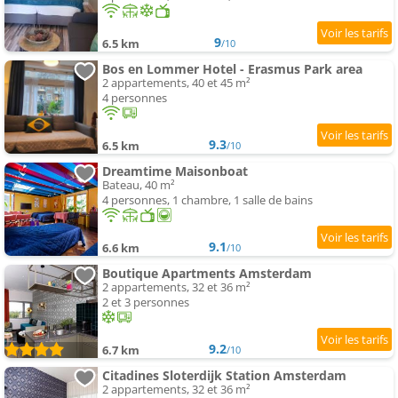
9
6.5 km
/10
Bos en Lommer Hotel - Erasmus Park area
2 appartements, 40 et 45 m²
4 personnes
9.3
6.5 km
/10
Dreamtime Maisonboat
Bateau, 40 m²
4 personnes, 1 chambre, 1 salle de bains
9.1
6.6 km
/10
Boutique Apartments Amsterdam
2 appartements, 32 et 36 m²
2 et 3 personnes
9.2
6.7 km
/10
Citadines Sloterdijk Station Amsterdam
2 appartements, 32 et 36 m²