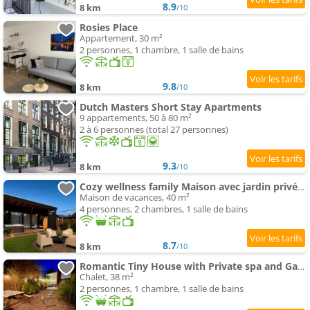
8.9
8 km
/10
Rosies Place
Appartement, 30 m²
2 personnes, 1 chambre, 1 salle de bains
9.8
8 km
/10
Dutch Masters Short Stay Apartments
9 appartements, 50 à 80 m²
2 à 6 personnes (total 27 personnes)
9.3
8 km
/10
Cozy wellness family Maison avec jardin privé & spa & sauna between Amsterdam Haarlem et Schiphol
Maison de vacances, 40 m²
4 personnes, 2 chambres, 1 salle de bains
8.7
8 km
/10
Romantic Tiny House with Private spa and Garden between Amsterdam Haarlem and Schiphol Airport
Chalet, 38 m²
2 personnes, 1 chambre, 1 salle de bains