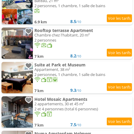
Bateau, 21 m²
2 personnes, 1 chambre, 1 salle de bains
8.5
6.9 km
/10
Rooftop terrasse Apartment
Chambre chez l'habitant, 20 m²
2 personnes
8.2
7 km
/10
Suite at Park et Museum
Appartement, 38 m²
2 personnes, 1 chambre, 1 salle de bains
9.3
7 km
/10
Hotel Mosaic Apartments
2 appartements, 30 et 45 m²
2 et 4 personnes (total 6 personnes)
7.5
7 km
/10
Numa Amsterdam Helmers