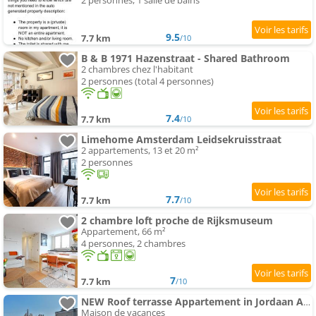
2 personnes, 1 salle de bains
9.5
7.7 km
/10
B & B 1971 Hazenstraat - Shared Bathroom
2 chambres chez l'habitant
2 personnes (total 4 personnes)
7.4
7.7 km
/10
Limehome Amsterdam Leidsekruisstraat
2 appartements, 13 et 20 m²
2 personnes
7.7
7.7 km
/10
2 chambre loft proche de Rijksmuseum
Appartement, 66 m²
4 personnes, 2 chambres
7
7.7 km
/10
NEW Roof terrasse Appartement in Jordaan Area
Maison de vacances