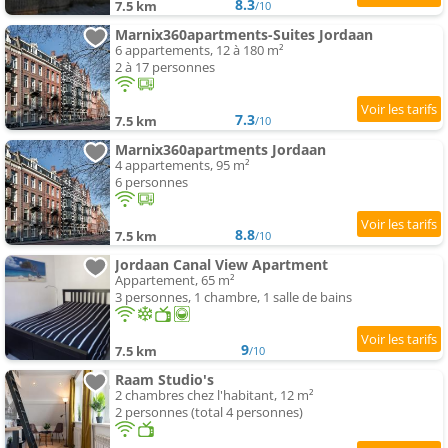
8.3
7.5 km
/10
Marnix360apartments-Suites Jordaan
6 appartements, 12 à 180 m²
2 à 17 personnes
7.3
7.5 km
/10
Marnix360apartments Jordaan
4 appartements, 95 m²
6 personnes
8.8
7.5 km
/10
Jordaan Canal View Apartment
Appartement, 65 m²
3 personnes, 1 chambre, 1 salle de bains
9
7.5 km
/10
Raam Studio's
2 chambres chez l'habitant, 12 m²
2 personnes (total 4 personnes)