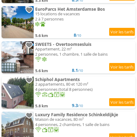
5.3 km
/10
EuroParcs Het Amsterdamse Bos
15 locations de vacances
2 à 7 personnes
8
5.6 km
/10
SWEETS - Overtoomsesluis
Appartement, 22 m²
2 personnes, 1 chambre, 1 salle de bains
8.1
5.6 km
/10
Schiphol Apartments
2 appartements, 80 et 120 m²
4 personnes (total 8 personnes)
9.3
5.8 km
/10
Luxury Family Residence Schinkeldijkje
Maison de vacances, 80 m²
4 personnes, 2 chambres, 1 salle de bains