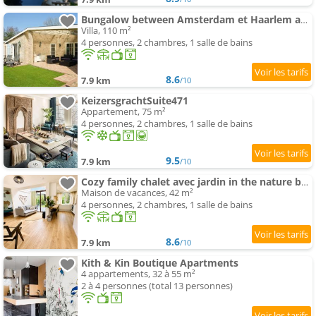
Bungalow between Amsterdam et Haarlem avec sauna
Villa, 110 m²
4 personnes, 2 chambres, 1 salle de bains
8.6
7.9 km
/10
KeizersgrachtSuite471
Appartement, 75 m²
4 personnes, 2 chambres, 1 salle de bains
9.5
7.9 km
/10
Cozy family chalet avec jardin in the nature between Amsterdam Haarlem et Schiphol Airport
Maison de vacances, 42 m²
4 personnes, 2 chambres, 1 salle de bains
8.6
7.9 km
/10
Kith & Kin Boutique Apartments
4 appartements, 32 à 55 m²
2 à 4 personnes (total 13 personnes)