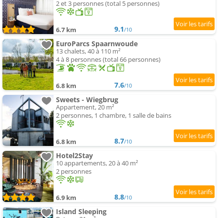
2 et 3 personnes (total 5 personnes)
9.1
6.7 km
/10
EuroParcs Spaarnwoude
13 chalets, 40 à 110 m²
4 à 8 personnes (total 66 personnes)
7.6
6.8 km
/10
Sweets - Wiegbrug
Appartement, 20 m²
2 personnes, 1 chambre, 1 salle de bains
8.7
6.8 km
/10
Hotel2Stay
10 appartements, 20 à 40 m²
2 personnes
8.8
6.9 km
/10
Island Sleeping