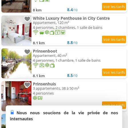
8.4
8 km
/10
White Luxury Penthouse in City Centre
Appartement, 120 m²
4 personnes, 2 chambres, 1 salle de bains
8.8
8.1 km
/10
Prinsenboot
Appartement, 40 m²
4 personnes, 1 chambre, 1 salle de bains
8.5
8.1 km
/10
Prinsenhuis
3 appartements, 38 à 50 m²
4 personnes
9.1
8.1 km
/10
Nous nous soucions de la vie privée de nos
calme Apt in the center of Amsterdam
internautes
Appartement, 65 m²
3 personnes, 2 chambres, 1 salle de bains