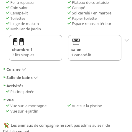
Fer à repasser
Plateau de courtoisie
Coin salon
Canapé
Canapé-lit
Sol carrelé / en marbre
Toilettes
Papier toilette
Linge de maison
Espace repas extérieur
Mobilier de jardin
chambre 1
salon
2 lits simples
1 canapé-lit
Cuisine
Salle de bains
Activités
Piscine privée
Vue
Vue sur la montagne
Vue sur la piscine
Vue sur le jardin
Les animaux de compagnie ne sont pas admis au sein de
l'établissement.