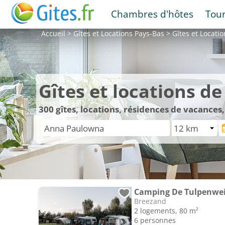
Chambres d'hôtes
Tou
Accueil
>
Gîtes et Locations
Pays-Bas
>
Gîtes et Locati
Gîtes et locations 
300
gîtes, locations, résidences de vacance
Breezand
2 logements, 80 m²
6 personnes