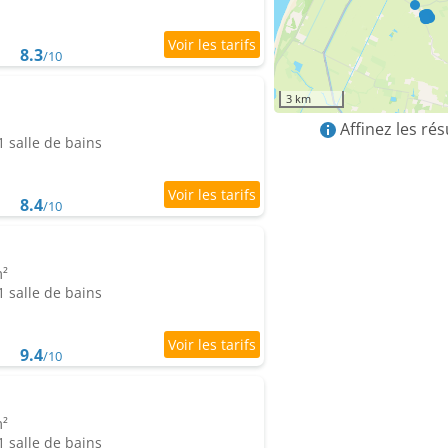
8.3
/10
3 km
Affinez les ré
 salle de bains
8.4
/10
m²
 salle de bains
9.4
/10
m²
 salle de bains