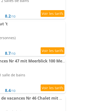
2 salles de bains
8.2
/10
t 't
personnes)
8.7
/10
Neues Maison de vacances Nr 47 mit Meerblick 100 Meter zum Wattenmeer, eingezäunt, hundefreundlich
 salle de bains
8.4
/10
Neues, ruhiges Maison de vacances Nr 46 Chalet mit Meerblick 100 Meter zum Wattenmeer, komplett eingezäunt