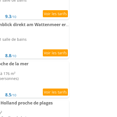
 salle de bains
9.3
/10
Traumlage Nr 58 Traumblick direkt am Wattenmeer erste Reihe unendliche Weite, eingebettet in der Nat
 salle de bains
8.8
/10
che de la mer
 à 176 m²
 personnes)
8.5
/10
 Holland proche de plages
m²