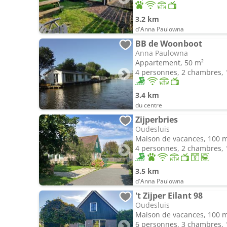
3.2 km
d'Anna Paulowna
BB de Woonboot
Anna Paulowna
Appartement, 50 m²
4 personnes, 2 chambres, 1
3.4 km
du centre
Zijperbries
Oudesluis
Maison de vacances, 100 
4 personnes, 2 chambres, 1
3.5 km
d'Anna Paulowna
't Zijper Eilant 98
Oudesluis
Maison de vacances, 100 
6 personnes, 3 chambres, 1