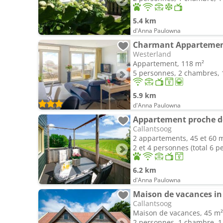
5.4 km
d'Anna Paulowna
Charmant Appartemen
Westerland
Appartement, 118 m²
5 personnes, 2 chambres, 1
5.9 km
d'Anna Paulowna
Appartement proche d
Callantsoog
2 appartements, 45 et 60 
2 et 4 personnes (total 6 p
6.2 km
d'Anna Paulowna
Maison de vacances in
Callantsoog
Maison de vacances, 45 m²
2 personnes, 1 chambre, 1 