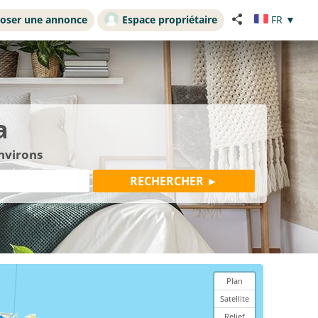
oser une annonce
Espace propriétaire
FR
▼
a
nvirons
Plan
Satellite
Relief