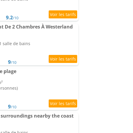
9.2
/10
t De 2 Chambres À Westerland
 salle de bains
9
/10
e plage
m²
ersonnes)
9
/10
 surroundings nearby the coast
salle de bains