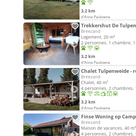
3.2 km
d'Anna Paulowna
Trekkershut De Tulpe
Breezand
Logement, 20 m²
2 personnes, 1 chambre, 1 
3.2 km
d'Anna Paulowna
Chalet Tulpenweide - r
Breezand
Chalet, 40 m²
4 personnes, 2 chambres, 1
3.2 km
d'Anna Paulowna
Finse Woning op Camp
Breezand
Maison de vacances, 40 m²
4 personnes, 2 chambres, 1