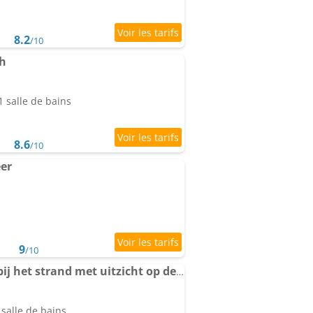
8.2
/10
h
 salle de bains
8.6
/10
er
9
/10
Romantisch Huisje nabij het strand met uitzicht op de tulpenvelden
salle de bains