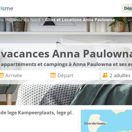
risme
Dép
ons
Hollande du Nord
>
Gîtes et Locations
Anna Paulowna
de vacances Anna Paulown
s, appartements et campings à Anna Paulowna et ses e
Camping De Tulpenweide lege Kampeerplaats, lege plaats op het gras zonder bed