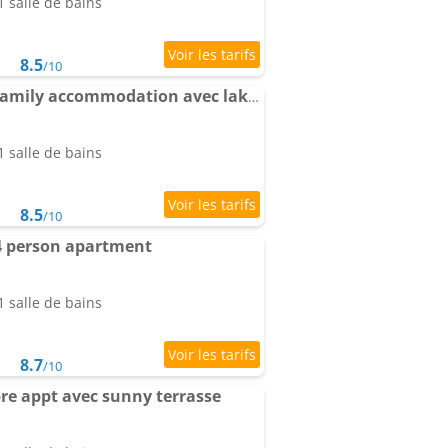
 salle de bains
8.5
/10
Meerzicht 24 - Luxury family accommodation avec lake side view
 salle de bains
8.5
/10
 4 person apartment
 salle de bains
8.7
/10
re appt avec sunny terrasse