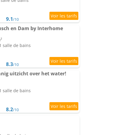
salle de bains
9.1
/10
usch en Dam by Interhome
m²
 salle de bains
8.3
/10
nig uitzicht over het water!
 salle de bains
8.2
/10