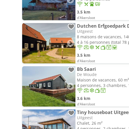
3.5 km
d'Akersloot
Dutchen Erfgoedpark 
Uitgeest
8 maisons de vacances, 14
4 à 16 personnes (total 78
3.5 km
d'Akersloot
Bb Saari
De Woude
Maison de vacances, 60 m²
4 personnes, 3 chambres, 1
3.6 km
d'Akersloot
Tiny houseboat Uitgees
Uitgeest
Chalet, 26 m²
4 personnes, 2 chambres, 1