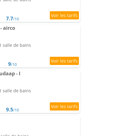
7.7
/10
- airco
 salle de bains
9
/10
daap - I
 salle de bains
9.5
/10