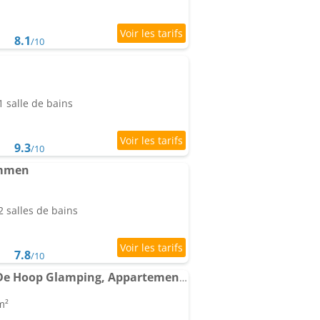
8.1
/10
 salle de bains
9.3
/10
immen
 salles de bains
7.8
/10
Dutchen Erfgoedpark De Hoop Glamping, Appartementen & Cottages
m²