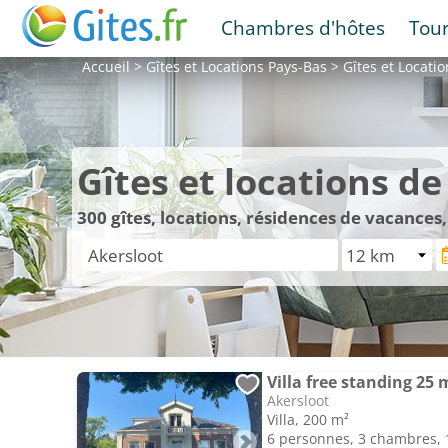
Chambres d'hôtes
Tou
Accueil
>
Gîtes et Locations
Pays-Bas
>
Gîtes et Locati
Gîtes et locations d
300
gîtes, locations, résidences de vacances
Villa free standing 2
Akersloot
Villa, 200 m²
6 personnes, 3 chambres, 1