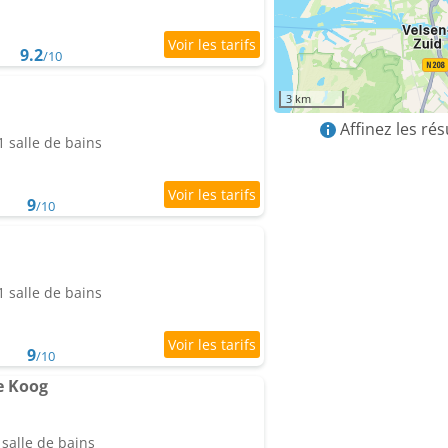
9.2
/10
3 km
Affinez les ré
 salle de bains
9
/10
 salle de bains
9
/10
e Koog
salle de bains