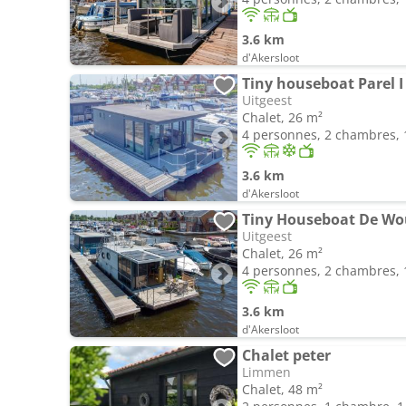
3.6 km
d'Akersloot
Tiny houseboat Parel I 
Uitgeest
Chalet, 26 m²
4 personnes, 2 chambres, 1
3.6 km
d'Akersloot
Tiny Houseboat De Wou
Uitgeest
Chalet, 26 m²
4 personnes, 2 chambres, 1
3.6 km
d'Akersloot
Chalet peter
Limmen
Chalet, 48 m²