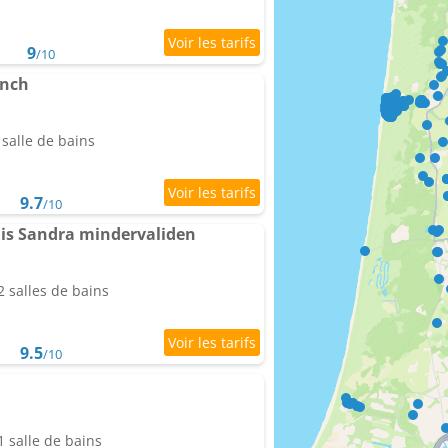
9
/10
anch
salle de bains
9.7
/10
is Sandra mindervaliden
 salles de bains
9.5
/10
 salle de bains