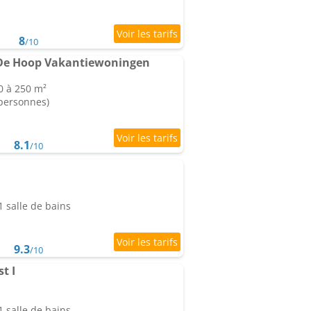
8
/10
De Hoop Vakantiewoningen
0 à 250 m²
 personnes)
8.1
/10
 salle de bains
9.3
/10
t I
 salle de bains