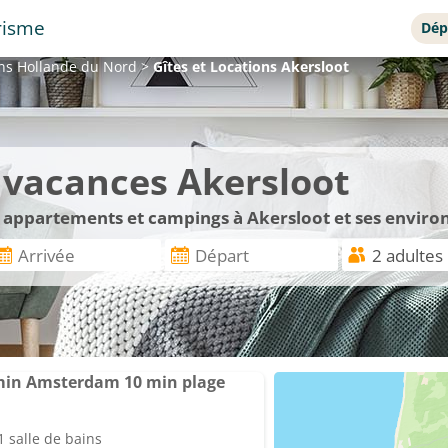
risme
Dép
ons
Hollande du Nord
>
Gîtes et Locations
Akersloot
e vacances Akersloot
, appartements et campings à Akersloot et ses enviro
5 min Amsterdam 10 min plage
 salle de bains