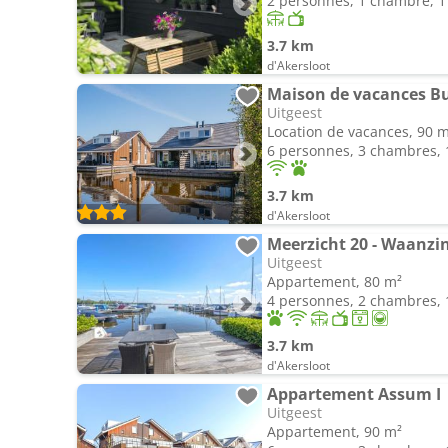
2 personnes, 1 chambre, 1 
3.7 km
d'Akersloot
Maison de vacances B
Uitgeest
Location de vacances, 90 
6 personnes, 3 chambres, 1
3.7 km
d'Akersloot
Meerzicht 20 - Waanzin
Uitgeest
Appartement, 80 m²
4 personnes, 2 chambres, 1
3.7 km
d'Akersloot
Appartement Assum I
Uitgeest
Appartement, 90 m²