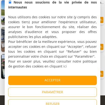
Nous nous soucions de la vie privée de nos
Uniek vakantiehuis - nabij molen, meer, strand & stad'
Maison de vacances, 115 m²
internautes
7 personnes, 3 chambres, 1 salle de bains
Nous utilisons des cookies sur notre site (y compris des
cookies tiers) pour améliorer l'expérience utilisateur,
9.2
11.9 km
/10
assurer le bon fonctionnement du site, réaliser des
Holidayhome Geuzenhoeve op de Munnickaij
analyses d'audience et vous proposer des offres
Maison de vacances, 50 m²
publicitaires les plus adaptées.
2 personnes, 1 chambre, 1 salle de bains
Pour bénéficier de la meilleure expérience, vous pouvez
accepter ces cookies en cliquant sur "Accepter", refuser
9.6
12 km
/10
tous les cookies en cliquant sur "Refuser" ou bien
personnaliser votre choix en cliquant sur "Paramétrer".
Caravan De Rozenbottel
Logement, 20 m²
Pour en savoir plus, veuillez consulter notre politique
2 personnes, 1 chambre, 1 salle de bains
de gestion des cookies en cliquant
ici
9.1
12 km
/10
ACCEPTER
PARAMÉTRER
© Copyright 1998 - 2026
REFUSER