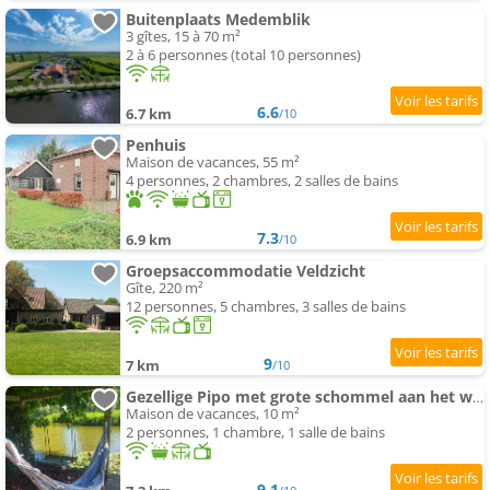
Buitenplaats Medemblik
3 gîtes, 15 à 70 m²
2 à 6 personnes (total 10 personnes)
6.6
6.7 km
/10
Penhuis
Maison de vacances, 55 m²
4 personnes, 2 chambres, 2 salles de bains
7.3
6.9 km
/10
Groepsaccommodatie Veldzicht
Gîte, 220 m²
12 personnes, 5 chambres, 3 salles de bains
9
7 km
/10
Gezellige Pipo met grote schommel aan het water en hottub
Maison de vacances, 10 m²
2 personnes, 1 chambre, 1 salle de bains
9.1