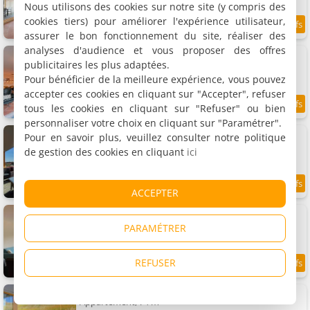
Nous utilisons des cookies sur notre site (y compris des
cookies tiers) pour améliorer l'expérience utilisateur,
8.7
4.3 km
/10
assurer le bon fonctionnement du site, réaliser des
analyses d'audience et vous proposer des offres
Callantsoger Staete A107
Appartement, 112 m²
publicitaires les plus adaptées.
4 personnes, 2 chambres, 1 salle de bains
Pour bénéficier de la meilleure expérience, vous pouvez
accepter ces cookies en cliquant sur "Accepter", refuser
tous les cookies en cliquant sur "Refuser" ou bien
9
4.3 km
/10
personnaliser votre choix en cliquant sur "Paramétrer".
Callantsoger Staete A305
Pour en savoir plus, veuillez consulter notre politique
Appartement, 82 m²
de gestion des cookies en cliquant
ici
4 personnes, 2 chambres, 1 salle de bains
9.3
4.3 km
ACCEPTER
/10
Callantsoger Staete A203
Appartement, 74 m²
PARAMÉTRER
2 personnes, 1 chambre, 1 salle de bains
REFUSER
8.4
4.3 km
/10
Callantsoger Staete A2
Appartement, 74 m²